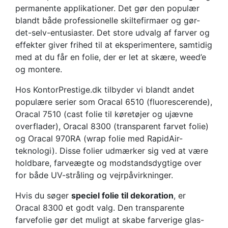
permanente applikationer. Det gør den populær
blandt både professionelle skiltefirmaer og gør-
det-selv-entusiaster. Det store udvalg af farver og
effekter giver frihed til at eksperimentere, samtidig
med at du får en folie, der er let at skære, weed’e
og montere.
Hos KontorPrestige.dk tilbyder vi blandt andet
populære serier som Oracal 6510 (fluorescerende),
Oracal 7510 (cast folie til køretøjer og ujævne
overflader), Oracal 8300 (transparent farvet folie)
og Oracal 970RA (wrap folie med RapidAir-
teknologi). Disse folier udmærker sig ved at være
holdbare, farveægte og modstandsdygtige over
for både UV-stråling og vejrpåvirkninger.
Hvis du søger
speciel folie til dekoration
, er
Oracal 8300 et godt valg. Den transparente
farvefolie gør det muligt at skabe farverige glas-