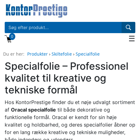
0
☰
Du er her:
Produkter
›
Skiltefolie
›
Specialfolie
Specialfolie – Professionel
kvalitet til kreative og
tekniske formål
Hos KontorPrestige finder du et nøje udvalgt sortiment
af
Oracal specialfolie
til både dekorative og
funktionelle formål. Oracal er kendt for sin høje
kvalitet og holdbarhed, og deres specialfolier åbner op
for en lang række kreative og tekniske muligheder,
både indendørs og udendørs.