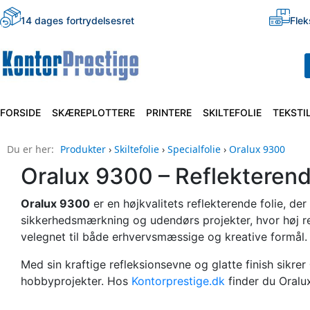
14 dages fortrydelsesret
Flek
FORSIDE
SKÆREPLOTTERE
PRINTERE
SKILTEFOLIE
TEKSTI
Du er her:
Produkter
›
Skiltefolie
›
Specialfolie
›
Oralux 9300
Oralux 9300 – Reflekterende
Oralux 9300
er en højkvalitets reflekterende folie, 
sikkerhedsmærkning og udendørs projekter, hvor høj ref
velegnet til både erhvervsmæssige og kreative formål.
Med sin kraftige refleksionsevne og glatte finish sikrer
hobbyprojekter. Hos
Kontorprestige.dk
finder du Oralux