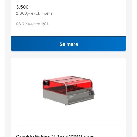
3.500
,-
2.800
,- excl. moms
CNC-vacuum-001
Se mere
Creality Falcon 2 Pro - 22W Laser