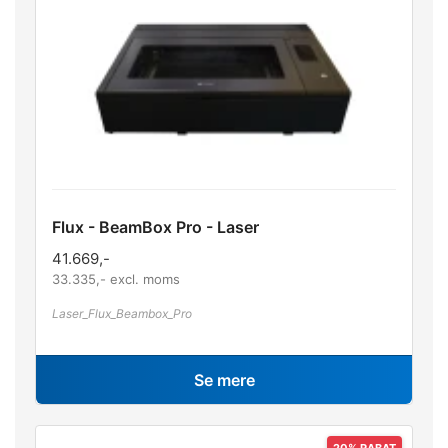
Flux - BeamBox Pro - Laser
41.669
,-
33.335
,- excl. moms
Laser_Flux_Beambox_Pro
Se mere