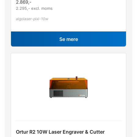
2.869
,-
2.295
,- excl. moms
algolaser-pixi-10w
Se mere
Ortur R2 10W Laser Engraver & Cutter