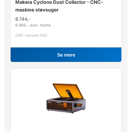
Makera Cyclone Dust Collector - CNC-
maskine støvsuger
8.744
,-
6.995
,- excl. moms
CNC-vacuum-002
Se mere