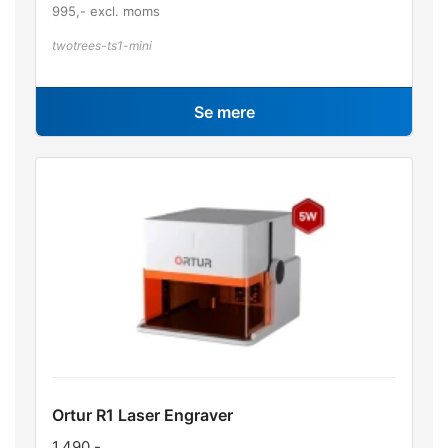
995
,- excl. moms
twotrees-ts1-mini
Se mere
Ortur R1 Laser Engraver
1.490
,-