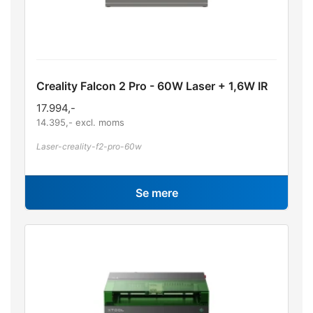
Creality Falcon 2 Pro - 60W Laser + 1,6W IR
17.994
,-
14.395
,- excl. moms
Laser-creality-f2-pro-60w
Se mere