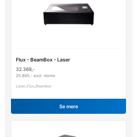
Flux - BeamBox - Laser
32.369
,-
25.895
,- excl. moms
Laser_Flux_Beambox
Se mere