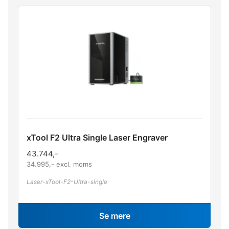
xTool F2 Ultra Single Laser Engraver
43.744
,-
34.995
,- excl. moms
Laser-xTool-F2-Ultra-single
Se mere