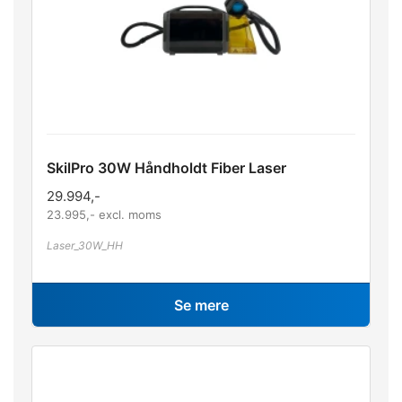
SkilPro 30W Håndholdt Fiber Laser
29.994
,-
23.995
,- excl. moms
Laser_30W_HH
Se mere