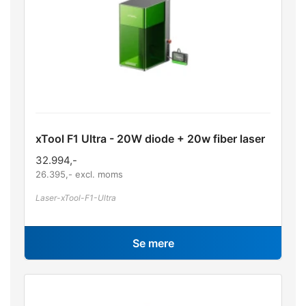
xTool F1 Ultra - 20W diode + 20w fiber laser
32.994
,-
26.395
,- excl. moms
Laser-xTool-F1-Ultra
Se mere