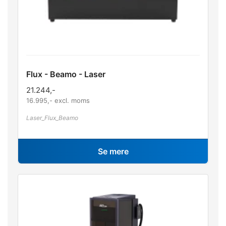
Flux - Beamo - Laser
21.244
,-
16.995
,- excl. moms
Laser_Flux_Beamo
Se mere