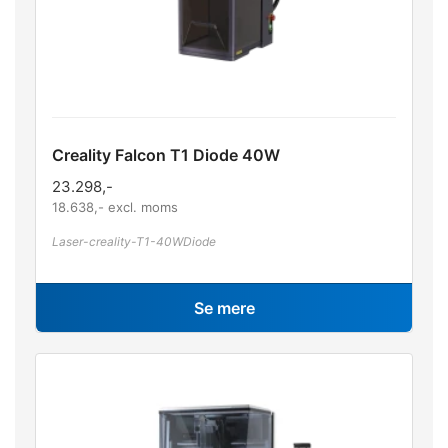
Creality Falcon T1 Diode 40W
23.298
,-
18.638
,- excl. moms
Laser-creality-T1-40WDiode
Se mere