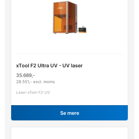
xTool F2 Ultra UV - UV laser
35.689
,-
28.551
,- excl. moms
Laser-xTool-F2-UV
Se mere