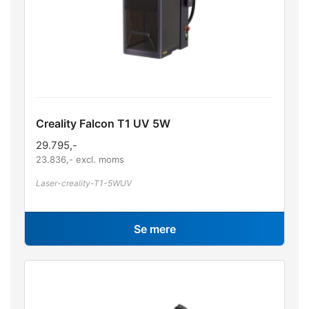
Creality Falcon T1 UV 5W
29.795
,-
23.836
,- excl. moms
Laser-creality-T1-5WUV
Se mere