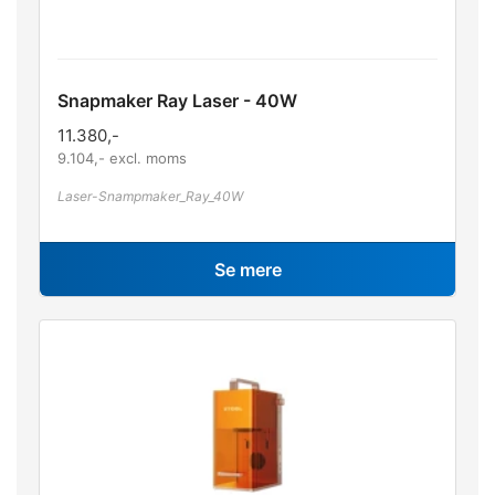
Snapmaker Ray Laser - 40W
11.380
,-
9.104
,- excl. moms
Laser-Snampmaker_Ray_40W
Se mere