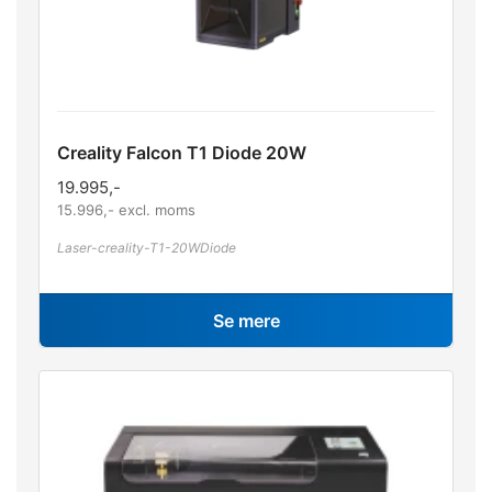
Creality Falcon T1 Diode 20W
19.995
,-
15.996
,- excl. moms
Laser-creality-T1-20WDiode
Se mere