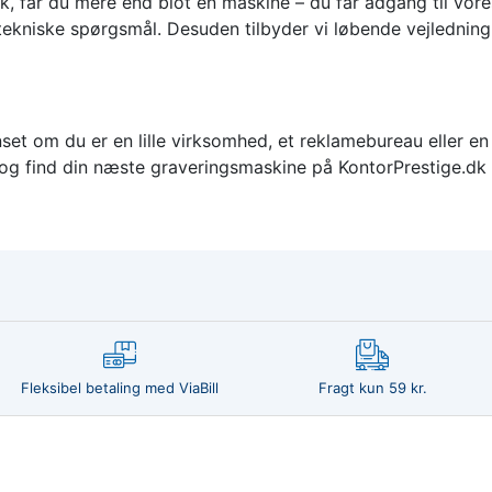
 får du mere end blot en maskine – du får adgang til vores
 tekniske spørgsmål. Desuden tilbyder vi løbende vejledning 
nset om du er en lille virksomhed, et reklamebureau eller en 
g find din næste graveringsmaskine på KontorPrestige.dk – 
Fleksibel betaling med ViaBill
Fragt kun 59 kr.