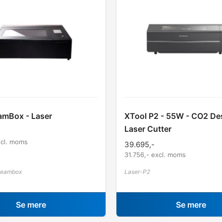
amBox - Laser
XTool P2 - 55W - CO2 De
Laser Cutter
xcl. moms
39.695
,-
31.756
,- excl. moms
Beambox
Laser-P2
Se mere
Se mere