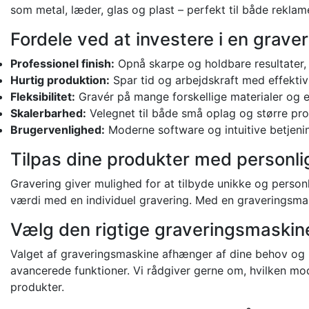
som metal, læder, glas og plast – perfekt til både rekla
Fordele ved at investere i en grav
Professionel finish:
Opnå skarpe og holdbare resultater, 
Hurtig produktion:
Spar tid og arbejdskraft med effektiv g
Fleksibilitet:
Gravér på mange forskellige materialer og emn
Skalerbarhed:
Velegnet til både små oplag og større pro
Brugervenlighed:
Moderne software og intuitive betjeni
Tilpas dine produkter med personli
Gravering giver mulighed for at tilbyde unikke og personl
værdi med en individuel gravering. Med en graveringsmask
Vælg den rigtige graveringsmaskin
Valget af graveringsmaskine afhænger af dine behov og 
avancerede funktioner. Vi rådgiver gerne om, hvilken mode
produkter.