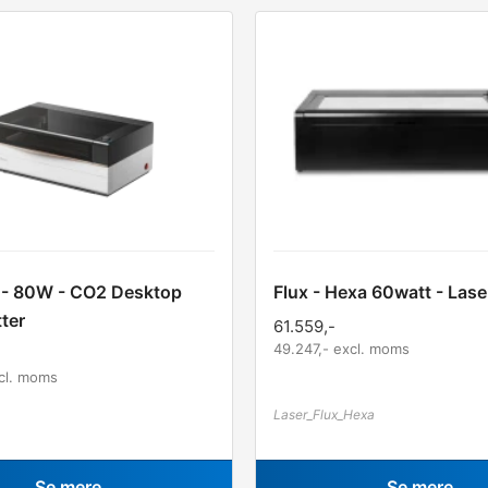
 - 80W - CO2 Desktop
Flux - Hexa 60watt - Lase
ter
61.559
,-
49.247
,- excl. moms
xcl. moms
Laser_Flux_Hexa
Se mere
Se mere