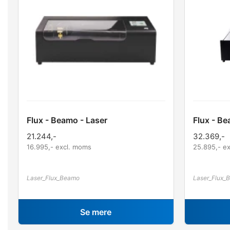
Flux - Beamo - Laser
Flux - Be
21.244
,-
32.369
,-
16.995
,- excl. moms
25.895
,- e
Laser_Flux_Beamo
Laser_Flux_
Se mere