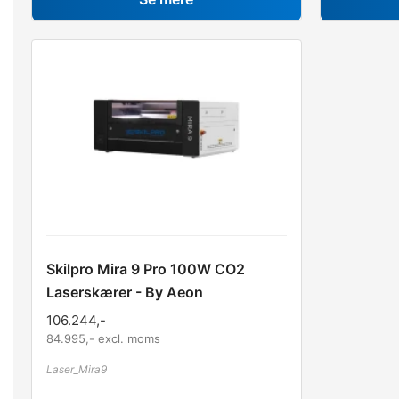
Skilpro Mira 9 Pro 100W CO2
Laserskærer - By Aeon
106.244
,-
84.995
,- excl. moms
Laser_Mira9