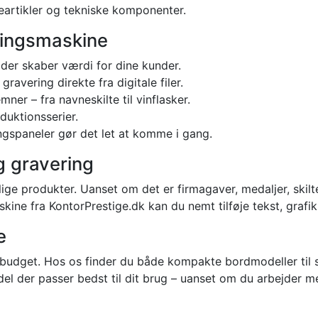
meartikler og tekniske komponenter.
eringsmaskine
der skaber værdi for dine kunder.
ravering direkte fra digitale filer.
er – fra navneskilte til vinflasker.
duktionsserier.
ngspaneler gør det let at komme i gang.
g gravering
ige produkter. Uanset om det er firmagaver, medaljer, skilt
ine fra KontorPrestige.dk kan du nemt tilføje tekst, grafi
e
budget. Hos os finder du både kompakte bordmodeller til
l der passer bedst til dit brug – uanset om du arbejder med 