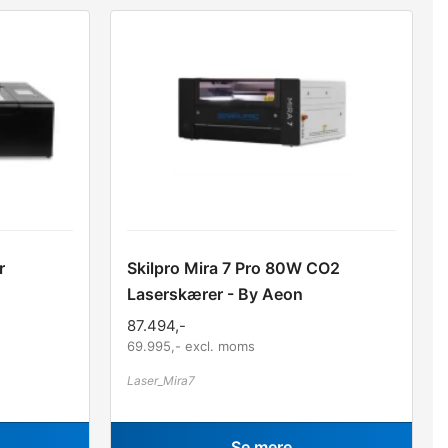
r
Skilpro Mira 7 Pro 80W CO2
Laserskærer - By Aeon
87.494
,-
69.995
,- excl. moms
Laser_Mira7
Se mere