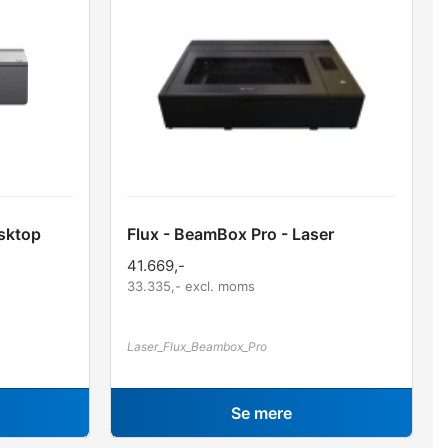
sktop
Flux - BeamBox Pro - Laser
41.669
,-
33.335
,- excl. moms
Laser_Flux_Beambox_Pro
Se mere