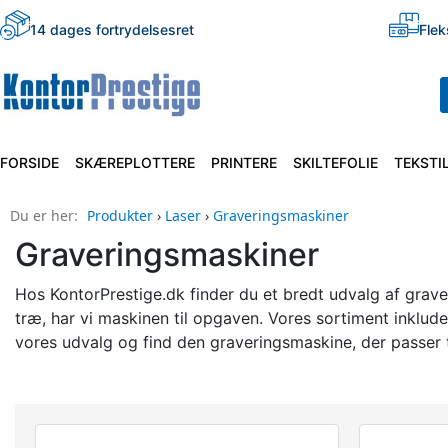
14 dages fortrydelsesret
Flek
FORSIDE
SKÆREPLOTTERE
PRINTERE
SKILTEFOLIE
TEKSTI
Du er her:
Produkter
›
Laser
›
Graveringsmaskiner
Graveringsmaskiner
Hos KontorPrestige.dk finder du et bredt udvalg af graver
træ, har vi maskinen til opgaven. Vores sortiment inklude
vores udvalg og find den graveringsmaskine, der passer ti