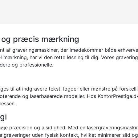
el og præcis mærkning
iment af graveringsmaskiner, der imødekommer både erhver
iel mærkning, har vi den rette løsning til dig. Vores graver
ndere og professionelle.
es til at indgravere tekst, logoer eller mønstre på forskelli
, roterende og laserbaserede modeller. Hos KontorPrestige.
ocessen.
gi
høje præcision og alsidighed. Med en lasergraveringsmaski
 graveringer uden fysisk kontakt, hvilket minimerer slid og 