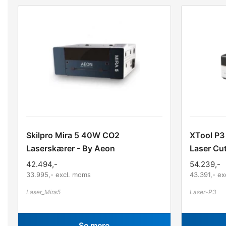
Skilpro Mira 5 40W CO2
XTool P3
Laserskærer - By Aeon
Laser Cut
42.494
,-
54.239
,-
33.995
,- excl. moms
43.391
,- e
Laser_Mira5
Laser-P3
Se mere