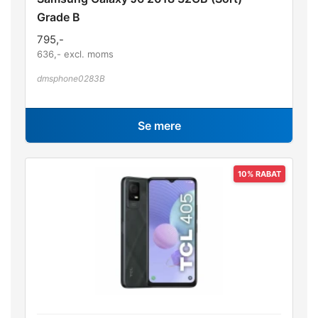
Grade B
795
,-
636
,- excl. moms
dmsphone0283B
Se mere