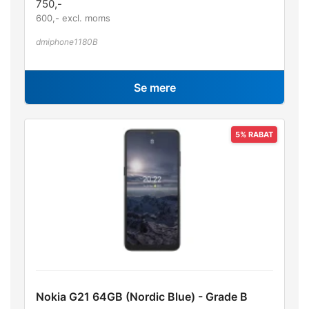
750
,-
600
,- excl. moms
dmiphone1180B
Se mere
Nokia G21 64GB (Nordic Blue) - Grade B