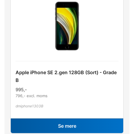
Apple iPhone SE 2.gen 128GB (Sort) - Grade
B
995
,-
796
,- excl. moms
dmiphone1303B
Se mere