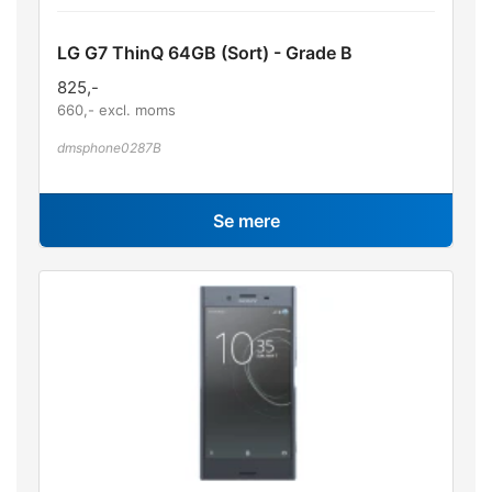
LG G7 ThinQ 64GB (Sort) - Grade B
825
,-
660
,- excl. moms
dmsphone0287B
Se mere