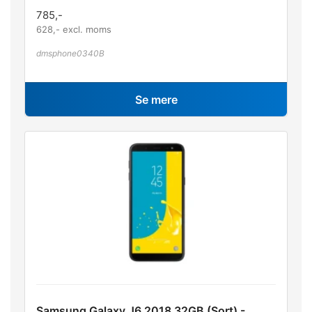
785
,-
628
,- excl. moms
dmsphone0340B
Se mere
Samsung Galaxy J6 2018 32GB (Sort) -