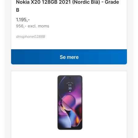
Nokia X20 128GB 2021 (Nordic Blå) - Grade
B
1.195
,-
956
,- excl. moms
dmsphone0288B
Se mere