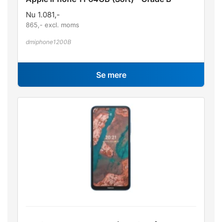
Nu
1.081
,-
865
,- excl. moms
dmiphone1200B
Se mere