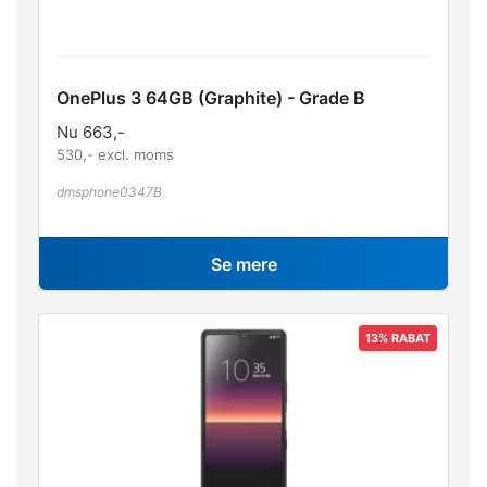
OnePlus 3 64GB (Graphite) - Grade B
Nu
663
,-
530
,- excl. moms
dmsphone0347B
Se mere