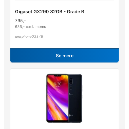
Gigaset GX290 32GB - Grade B
795
,-
636
,- excl. moms
dmsphone0334B
Se mere