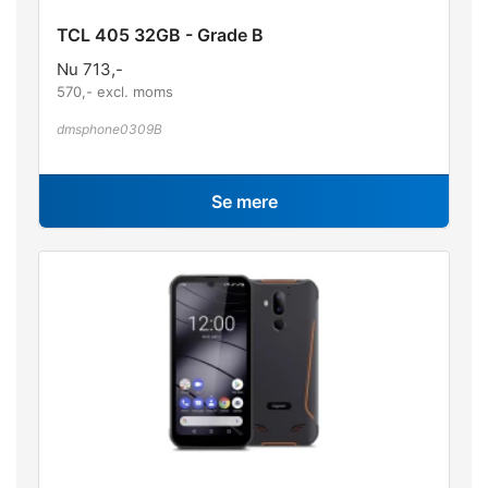
TCL 405 32GB - Grade B
Nu
713
,-
570
,- excl. moms
dmsphone0309B
Se mere