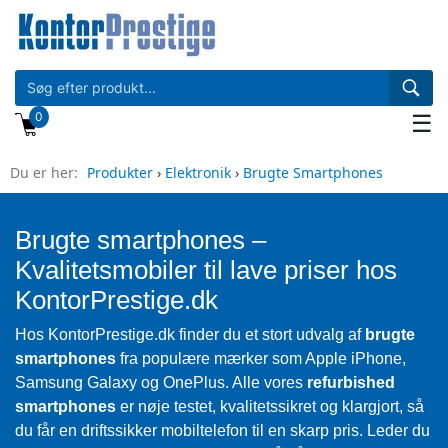
0
☰
Du er her:
Produkter
›
Elektronik
›
Brugte Smartphones
Brugte smartphones –
Kvalitetsmobiler til lave priser hos
KontorPrestige.dk
Hos KontorPrestige.dk finder du et stort udvalg af
brugte
smartphones
fra populære mærker som Apple iPhone,
Samsung Galaxy og OnePlus. Alle vores
refurbished
smartphones
er nøje testet, kvalitetssikret og klargjort, så
du får en driftssikker mobiltelefon til en skarp pris. Leder du