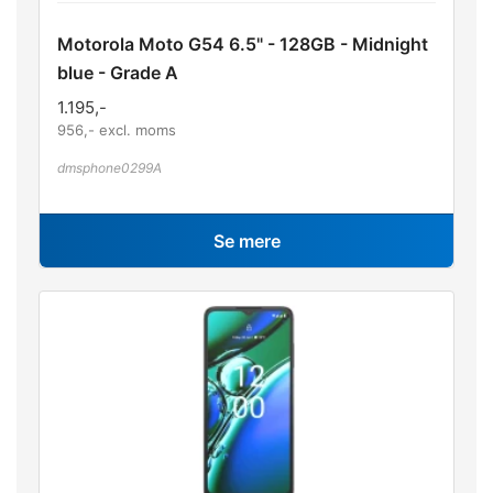
Motorola Moto G54 6.5" - 128GB - Midnight
blue - Grade A
1.195
,-
956
,- excl. moms
dmsphone0299A
Se mere