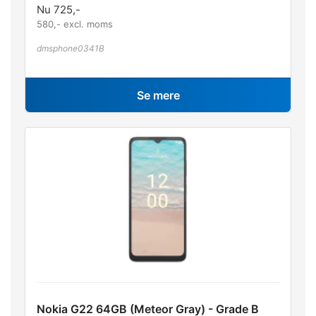
Nu
725
,-
580
,- excl. moms
dmsphone0341B
Se mere
Nokia G22 64GB (Meteor Gray) - Grade B