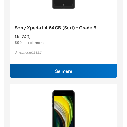
Sony Xperia L4 64GB (Sort) - Grade B
Nu
749
,-
599
,- excl. moms
dmsphone0292B
Se mere