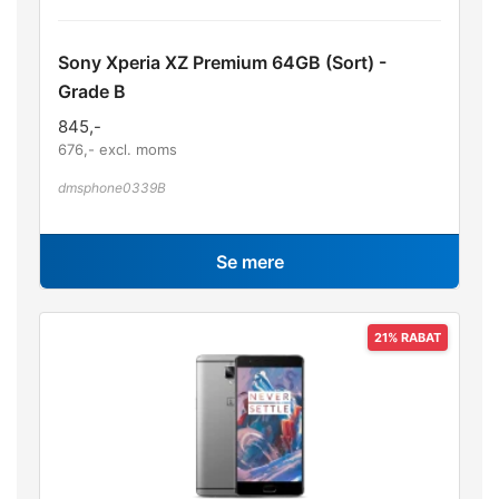
Sony Xperia XZ Premium 64GB (Sort) -
Grade B
845
,-
676
,- excl. moms
dmsphone0339B
Se mere