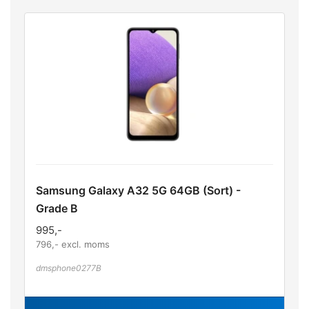
Samsung Galaxy A32 5G 64GB (Sort) -
Grade B
995
,-
796
,- excl. moms
dmsphone0277B