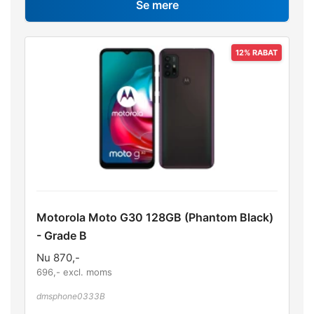
Se mere
Motorola Moto G30 128GB (Phantom Black)
- Grade B
Nu
870
,-
696
,- excl. moms
dmsphone0333B