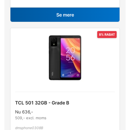
Se mere
TCL 501 32GB - Grade B
Nu
636
,-
509
,- excl. moms
dmsphone0308B