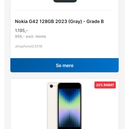
Nokia G42 128GB 2023 (Gray) - Grade B
1.195
,-
956
,- excl. moms
dmsphone0351B
Se mere