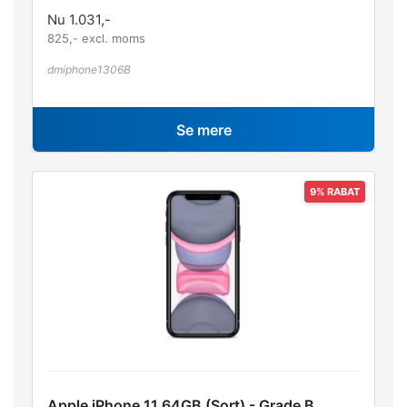
Nu
1.031
,-
825
,- excl. moms
dmiphone1306B
Se mere
Apple iPhone 11 64GB (Sort) - Grade B