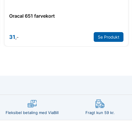
Oracal 651 farvekort
31
,-
Se Produkt
Fleksibel betaling med ViaBill
Fragt kun 59 kr.