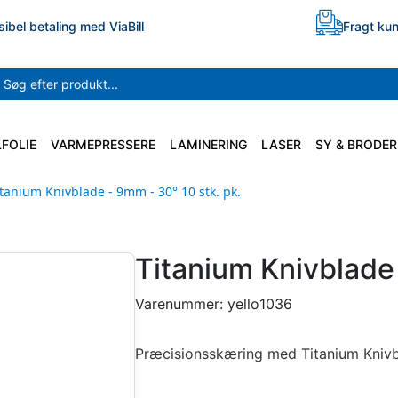
sibel betaling med ViaBill
Fragt kun
LFOLIE
VARMEPRESSERE
LAMINERING
LASER
SY & BRODER
itanium Knivblade - 9mm - 30° 10 stk. pk.
Titanium Knivblade 
Varenummer:
yello1036
Præcisionsskæring med Titanium Kniv