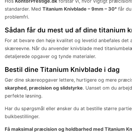
Hos
KontorPrestige.dk
forstår vi, hvor vigtigt præcisio
standarder. Med
Titanium Knivblade – 9mm – 30°
får du
problemfri.
Sådan får du mest ud af dine titanium 
For at bevare den høje kvalitet og levetid anbefales det
skæreevne. Når du anvender knivblade med titaniumbelæg
detaljerede opgaver og tynde materialer.
Bestil dine Titanium Knivblade i dag
Gør dine skæreopgaver lettere, hurtigere og mere præc
skarphed, præcision og slidstyrke
. Uanset om du arbejde
perfekte løsning.
Har du spørgsmål eller ønsker du at bestille større parti
bulkbestillinger.
Få maksimal præcision og holdbarhed med Titanium Kni