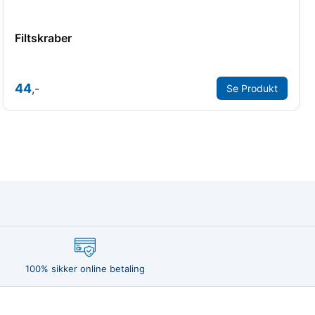
Filtskraber
44
,-
Se Produkt
100% sikker online betaling