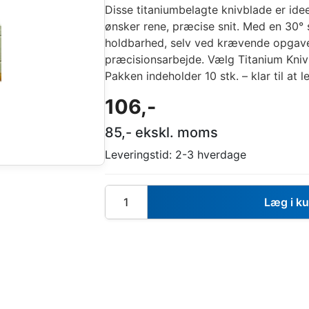
Disse titaniumbelagte knivblade er ideel
ønsker rene, præcise snit. Med en 30°
holdbarhed, selv ved krævende opgaver
præcisionsarbejde. Vælg Titanium Kniv
Pakken indeholder 10 stk. – klar til at l
106
,-
85
,- ekskl. moms
Leveringstid:
2-3 hverdage
Læg i k