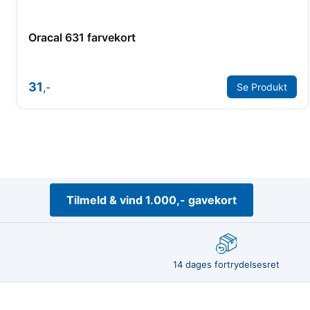
Oracal 631 farvekort
31
,-
Se Produkt
Tilmeld & vind 1.000,- gavekort
14 dages fortrydelsesret