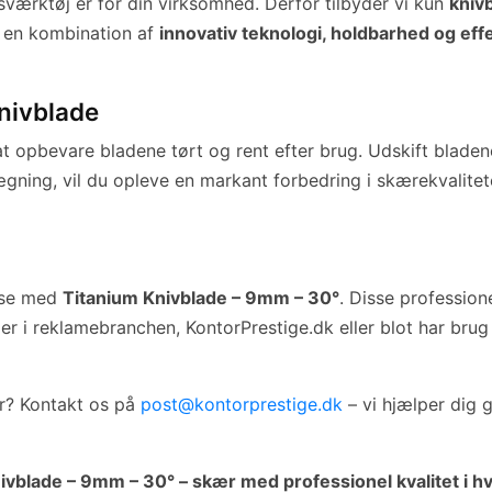
nsværktøj er for din virksomhed. Derfor tilbyder vi kun
knivb
 en kombination af
innovativ teknologi, holdbarhed og effe
knivblade
 at opbevare bladene tørt og rent efter brug. Udskift blade
ning, vil du opleve en markant forbedring i skærekvalite
ise med
Titanium Knivblade – 9mm – 30°
. Disse professio
r i reklamebranchen, KontorPrestige.dk eller blot har brug f
er? Kontakt os på
post@kontorprestige.dk
– vi hjælper dig 
vblade – 9mm – 30° – skær med professionel kvalitet i 