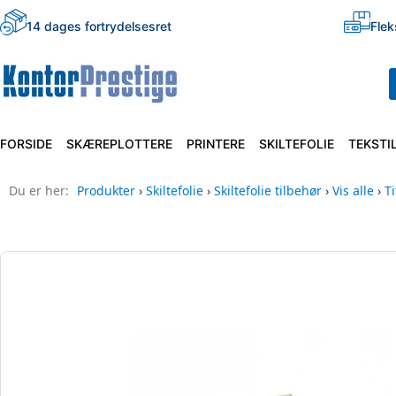
14 dages fortrydelsesret
Flek
FORSIDE
SKÆREPLOTTERE
PRINTERE
SKILTEFOLIE
TEKSTI
Du er her:
Produkter
›
Skiltefolie
›
Skiltefolie tilbehør
›
Vis alle
›
T