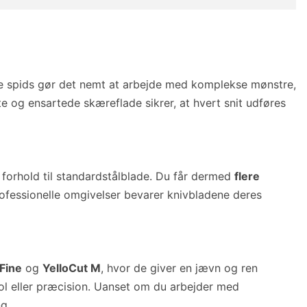
arpe spids gør det nemt at arbejde med komplekse mønstre,
te og ensartede skæreflade sikrer, at hvert snit udføres
forhold til standardstålblade. Du får dermed
flere
rofessionelle omgivelser bevarer knivbladene deres
 Fine
og
YelloCut M
, hvor de giver en jævn og ren
ol eller præcision. Uanset om du arbejder med
ng.