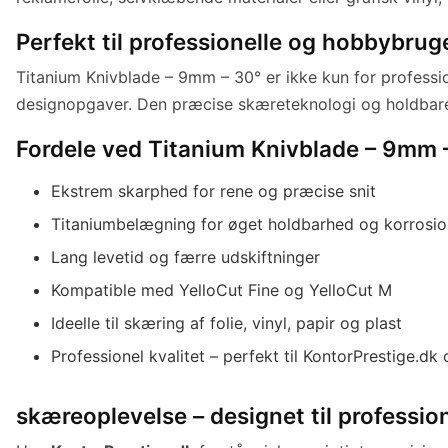
Perfekt til professionelle og hobbybrug
Titanium Knivblade – 9mm – 30° er ikke kun for professio
designopgaver. Den præcise skæreteknologi og holdbare ti
Fordele ved Titanium Knivblade – 9mm 
Ekstrem skarphed for rene og præcise snit
Titaniumbelægning for øget holdbarhed og korrosio
Lang levetid og færre udskiftninger
Kompatible med YelloCut Fine og YelloCut M
Ideelle til skæring af folie, vinyl, papir og plast
Professionel kvalitet – perfekt til KontorPrestige.d
skæreoplevelse – designet til profession