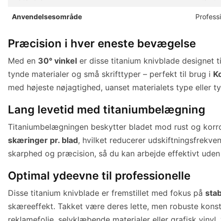
Anvendelsesområde
Professi
Præcision i hver eneste bevægelse
Med en
30° vinkel
er disse titanium knivblade designet t
tynde materialer og små skrifttyper – perfekt til brug i
K
med højeste nøjagtighed, uanset materialets type eller ty
Lang levetid med titaniumbelægning
Titaniumbelægningen beskytter bladet mod rust og korros
skæringer pr. blad
, hvilket reducerer udskiftningsfrekv
skarphed og præcision, så du kan arbejde effektivt ude
Optimal ydeevne til professionelle
Disse titanium knivblade er fremstillet med fokus på
stab
skæreeffekt. Takket være deres lette, men robuste konst
reklamefolie, selvklæbende materialer eller grafisk vinyl, 