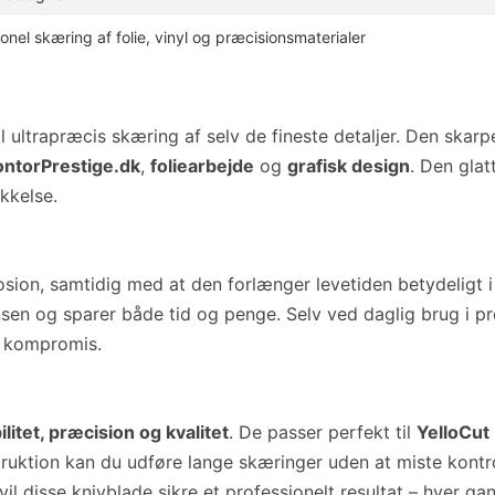
onel skæring af folie, vinyl og præcisionsmaterialer
il ultrapræcis skæring af selv de fineste detaljer. Den sk
ontorPrestige.dk
,
foliearbejde
og
grafisk design
. Den glat
kkelse.
ion, samtidig med at den forlænger levetiden betydeligt i 
ensen og sparer både tid og penge. Selv ved daglig brug i p
n kompromis.
ilitet, præcision og kvalitet
. De passer perfekt til
YelloCut
ruktion kan du udføre lange skæringer uden at miste kontr
vil disse knivblade sikre et professionelt resultat – hver ga