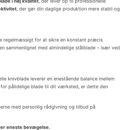
lade i høj kvalitet
, der lever op til professionelle
ktivitet
, der gør din daglige produktion mere stabil og
ne regelmæssigt for at sikre en konstant præcis
ten sammenlignet med almindelige stålblade – især ved
nelle knivblade leverer en enestående balance mellem
or pålidelige blade til dit værksted, er dette den
gerne med personlig rådgivning og tilbud på
hver eneste bevægelse.