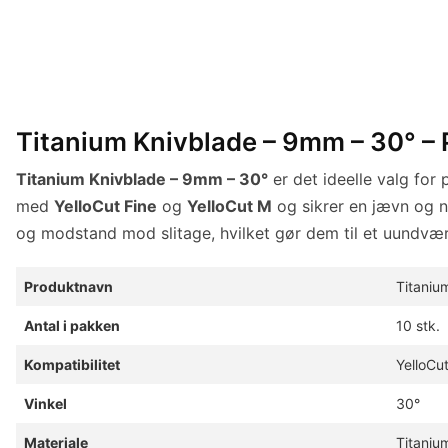
Titanium Knivblade – 9mm – 30° – 
Titanium Knivblade – 9mm – 30°
er det ideelle valg for
med
YelloCut Fine
og
YelloCut M
og sikrer en jævn og n
og modstand mod slitage, hvilket gør dem til et uundværli
Produktnavn
Titaniu
Antal i pakken
10 stk.
Kompatibilitet
YelloCut
Vinkel
30°
Materiale
Titaniu