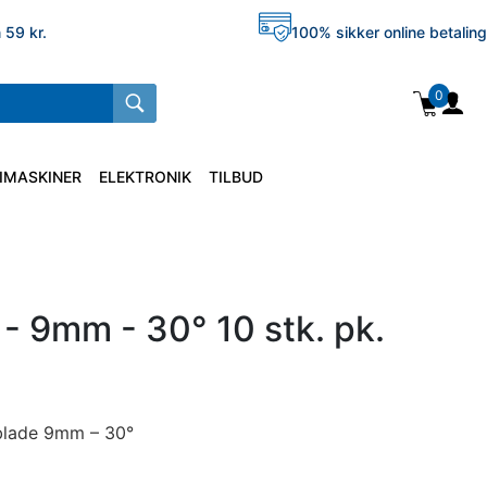
 59 kr.
100% sikker online betaling
0
IMASKINER
ELEKTRONIK
TILBUD
- 9mm - 30° 10 stk. pk.
blade 9mm – 30°