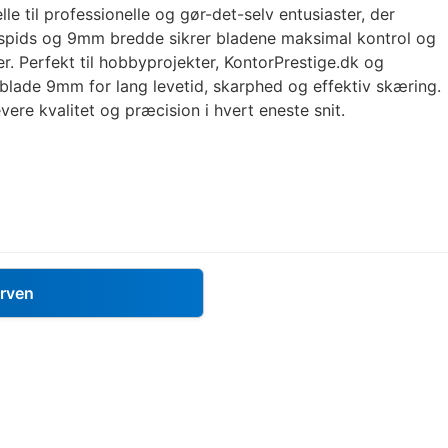
le til professionelle og gør-det-selv entusiaster, der
 spids og 9mm bredde sikrer bladene maksimal kontrol og
. Perfekt til hobbyprojekter, KontorPrestige.dk og
blade 9mm for lang levetid, skarphed og effektiv skæring.
evere kvalitet og præcision i hvert eneste snit.
urven