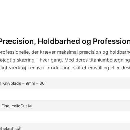
Præcision, Holdbarhed og Professio
 professionelle, der kræver maksimal præcision og holdbarhed
øjagtig skæring – hver gang. Med deres titaniumbelægning
gt værktøj i enhver produktion, skiltefremstilling eller de
m Knivblade – 9mm – 30°
 Fine, YelloCut M
mbelagt stål