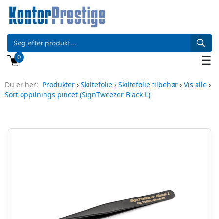
0
☰
Du er her:
Produkter
›
Skiltefolie
›
Skiltefolie tilbehør
›
Vis alle
›
Sort oppilnings pincet (SignTweezer Black L)