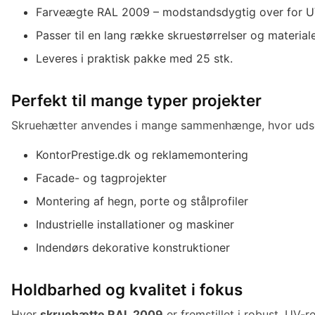
Farveægte RAL 2009 – modstandsdygtig over for U
Passer til en lang række skruestørrelser og material
Leveres i praktisk pakke med 25 stk.
Perfekt til mange typer projekter
Skruehætter anvendes i mange sammenhænge, hvor udsee
KontorPrestige.dk og reklamemontering
Facade- og tagprojekter
Montering af hegn, porte og stålprofiler
Industrielle installationer og maskiner
Indendørs dekorative konstruktioner
Holdbarhed og kvalitet i fokus
Hver
skruehætte RAL 2009
er fremstillet i robust, UV-re