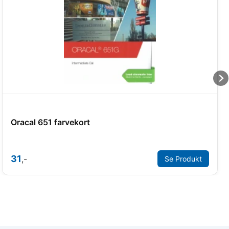
Oracal 651 farvekort
31
,-
Se Produkt