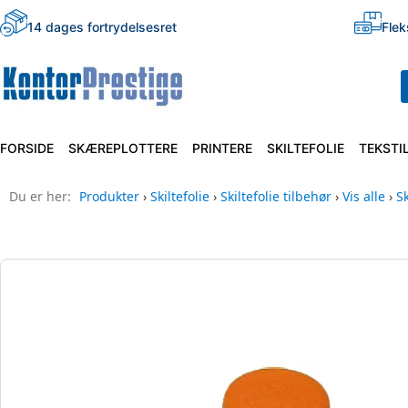
14 dages fortrydelsesret
Flek
FORSIDE
SKÆREPLOTTERE
PRINTERE
SKILTEFOLIE
TEKSTI
Du er her:
Produkter
›
Skiltefolie
›
Skiltefolie tilbehør
›
Vis alle
›
S