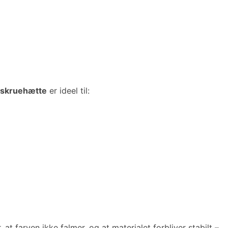
skruehætte
er ideel til:
, at farven ikke falmer, og at materialet forbliver stabilt –