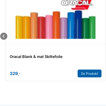
Oracal Blank & mat Skiltefolie
329
,-
Se Produkt