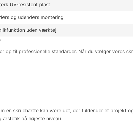
tærk UV-resistent plast
dørs og udendørs montering
likfunktion uden værktøj
r
ver op til professionelle standarder. Når du vælger vores sk
som en skruehætte kan være det, der fuldender et projekt og 
g æstetik på højeste niveau.