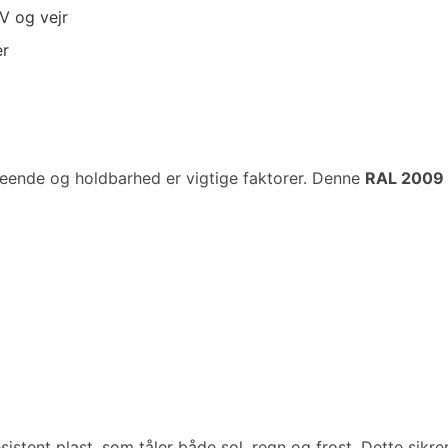
V og vejr
er
nde og holdbarhed er vigtige faktorer. Denne
RAL 2009 
sistent plast, som tåler både sol, regn og frost. Dette sikrer