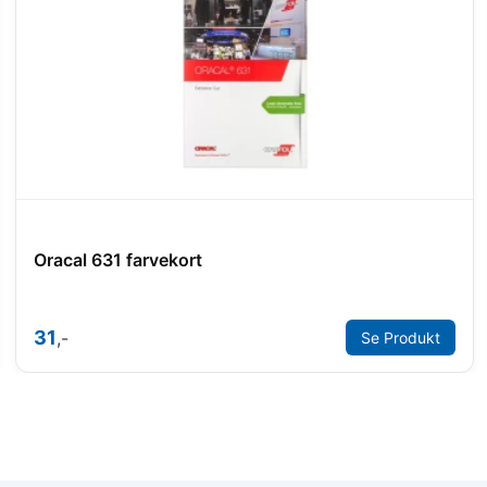
Oracal 631 farvekort
31
,-
Se Produkt