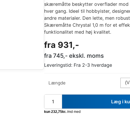
skæremåtte beskytter overflader mod r
hver gang. Ideel til hobbyister, designe
andre materialer. Den lette, men robus
Skæremåtte Chrystal 1,0 m for et effek
funktionalitet med høj kvalitet.
fra
931
,-
fra
745
,- ekskl. moms
Leveringstid:
Fra 2-3 hverdage
Længde
Læg i k