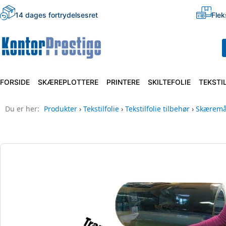
14 dages fortrydelsesret
Flek
FORSIDE
SKÆREPLOTTERE
PRINTERE
SKILTEFOLIE
TEKSTI
Du er her:
Produkter
›
Tekstilfolie
›
Tekstilfolie tilbehør
›
Skæremåt