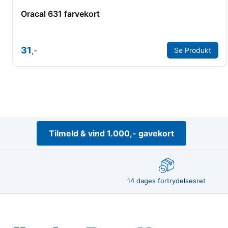
Oracal 631 farvekort
31
,-
Se Produkt
Tilmeld & vind 1.000,- gavekort
14 dages fortrydelsesret