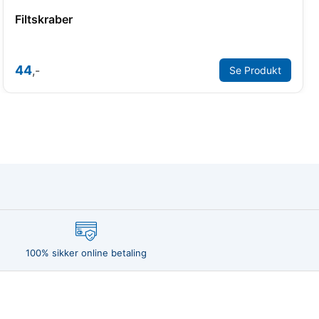
Filtskraber
44
,-
Se Produkt
100% sikker online betaling