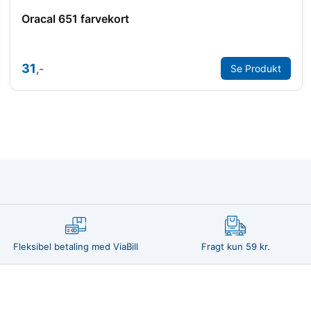
Oracal 651 farvekort
31
,-
Se Produkt
Fleksibel betaling med ViaBill
Fragt kun 59 kr.