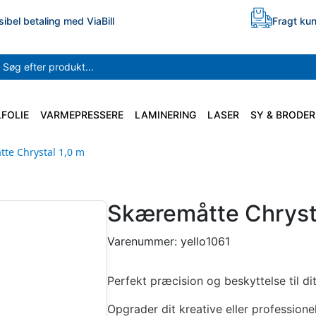
sibel betaling med ViaBill
Fragt kun
LFOLIE
VARMEPRESSERE
LAMINERING
LASER
SY & BRODER
te Chrystal 1,0 m
Skæremåtte Chrysta
Varenummer:
yello1061
Perfekt præcision og beskyttelse til d
Opgrader dit kreative eller professio