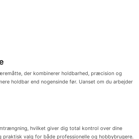
e
kæremåtte, der kombinerer holdbarhed, præcision og
og mere holdbar end nogensinde før. Uanset om du arbejder
mtrængning, hvilket giver dig total kontrol over dine
 praktisk valg for både professionelle og hobbybrugere.