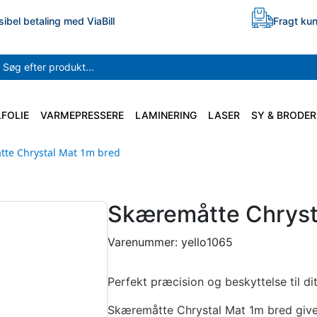
sibel betaling med ViaBill
Fragt kun
LFOLIE
VARMEPRESSERE
LAMINERING
LASER
SY & BRODER
te Chrystal Mat 1m bred
Skæremåtte Chryst
Varenummer:
yello1065
Perfekt præcision og beskyttelse til d
Skæremåtte Chrystal Mat 1m bred giver 