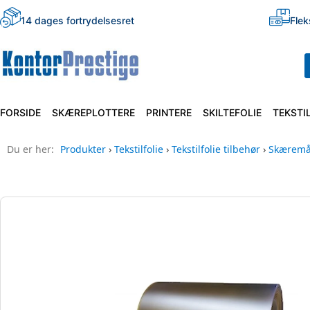
14 dages fortrydelsesret
Flek
FORSIDE
SKÆREPLOTTERE
PRINTERE
SKILTEFOLIE
TEKSTI
Du er her:
Produkter
›
Tekstilfolie
›
Tekstilfolie tilbehør
›
Skæremåt