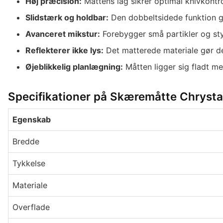
Høj præcision:
Måttens lag sikrer optimal knivkontro
Slidstærk og holdbar:
Den dobbeltsidede funktion gi
Avanceret mikstur:
Forebygger små partikler og stykk
Reflekterer ikke lys:
Det matterede materiale gør det
Øjeblikkelig planlægning:
Måtten ligger sig fladt me
Specifikationer på Skæremåtte Chrysta
Egenskab
Bredde
Tykkelse
Materiale
Overflade