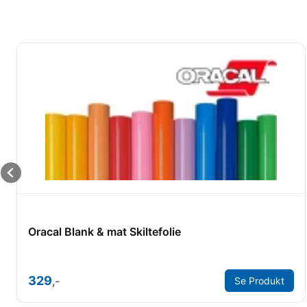
Oracal Blank & mat Skiltefolie
329
,-
Se Produkt