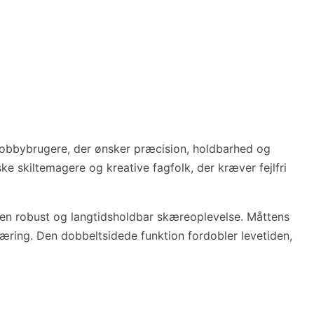
 hobbybrugere, der ønsker præcision, holdbarhed og
e skiltemagere og kreative fagfolk, der kræver fejlfri
g en robust og langtidsholdbar skæreoplevelse. Måttens
skæring. Den dobbeltsidede funktion fordobler levetiden,