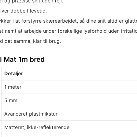
l og præcise snit uden fejl.
ver dobbelt levetid.
er i at forstyrre skærearbejdet, så dine snit altid er glatte
 nemt at arbejde under forskellige lysforhold uden irritati
d det samme, klar til brug.
l Mat 1m bred
Detaljer
1 meter
5 mm
Avanceret plastmikstur
Matteret, ikke-reflekterende