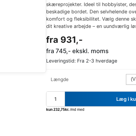
skæreprojekter. Ideel til hobbyister, d
beskadige bordet. Den selvhelende over
komfort og fleksibilitet. Vælg denne sk
dit kreative arbejde – en uundværlig l
fra
931
,-
fra
745
,- ekskl. moms
Leveringstid:
Fra 2-3 hverdage
Længde
Læg i k