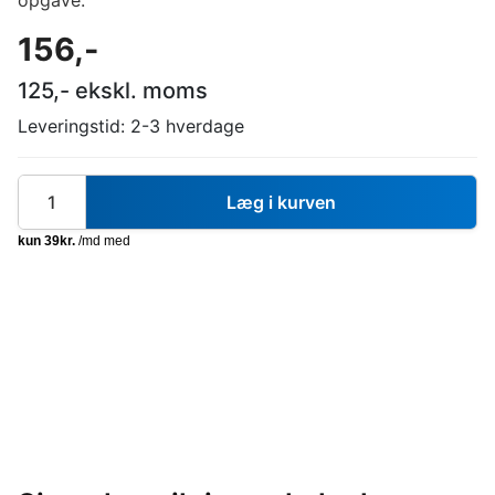
opgave.
156
,-
125
,- ekskl. moms
Leveringstid:
2-3 hverdage
Læg i kurven