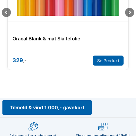
Oracal Blank & mat Skiltefolie
329
,-
Se Produkt
Tilmeld & vind 1.000,- gavekort
14 dages fortrydelsesret
Fleksibel betaling med ViaBill