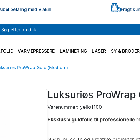
sibel betaling med ViaBill
Fragt kun
LFOLIE
VARMEPRESSERE
LAMINERING
LASER
SY & BRODER
uksuriøs ProWrap Guld (Medium)
Luksuriøs ProWrap
Varenummer:
yello1100
Eksklusiv guldfolie til professionelle r
Giv biler, skilte og kreative projekter