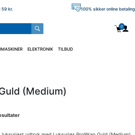
 59 kr.
100% sikker online betaling
0
IMASKINER
ELEKTRONIK
TILBUD
 Guld (Medium)
esultater
 et luksuriøst udtryk med Luksuriøs ProWrap Guld (Medium).