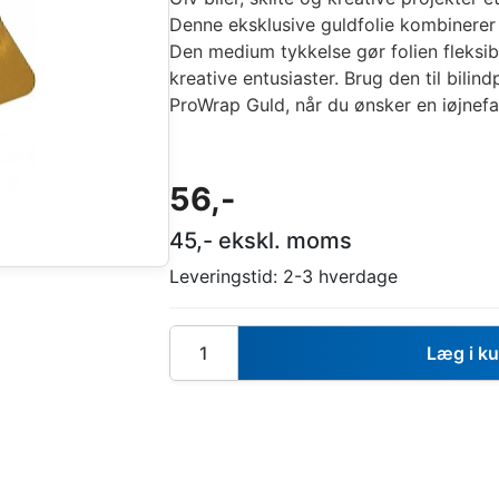
Denne eksklusive guldfolie kombinerer
Den medium tykkelse gør folien fleksib
kreative entusiaster. Brug den til bili
ProWrap Guld, når du ønsker en iøjnefald
56
,-
45
,- ekskl. moms
Leveringstid:
2-3 hverdage
Læg i k