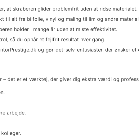
r, at skraberen glider problemfrit uden at ridse materialet.
l alt fra bilfolie, vinyl og maling til lim og andre material
aberen holder i mange år uden at miste effektivitet.
l, så du opnår et fejlfrit resultat hver gang.
ontorPrestige.dk og gør-det-selv-entusiaster, der ønsker et e
– det er et værktøj, der giver dig ekstra værdi og professi
n.
re arbejde.
 kolleger.