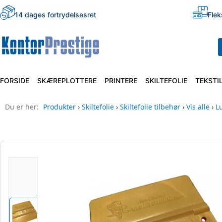
14 dages fortrydelsesret
Flek
FORSIDE
SKÆREPLOTTERE
PRINTERE
SKILTEFOLIE
TEKSTI
Du er her:
Produkter
›
Skiltefolie
›
Skiltefolie tilbehør
›
Vis alle
›
L