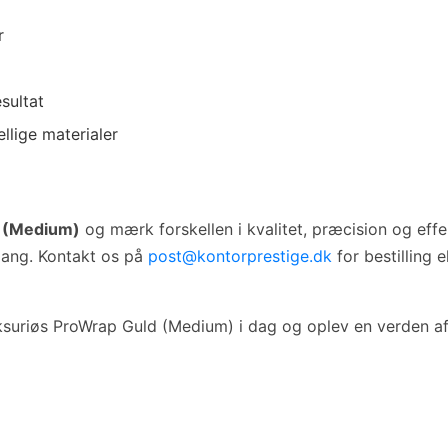
r
sultat
ellige materialer
d (Medium)
og mærk forskellen i kvalitet, præcision og effe
r gang. Kontakt os på
post@kontorprestige.dk
for bestilling 
ksuriøs ProWrap Guld (Medium) i dag og oplev en verden af f