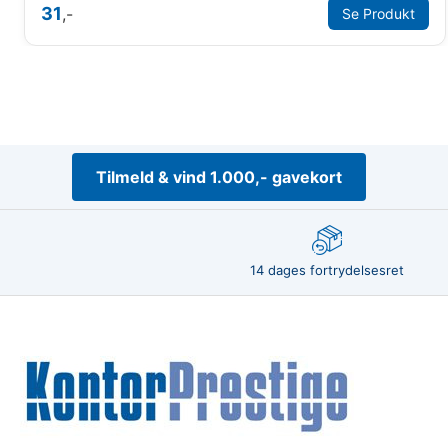
31
,-
Se Produkt
Tilmeld & vind 1.000,- gavekort
14 dages fortrydelsesret