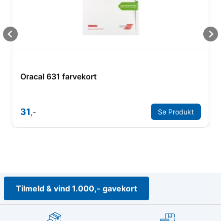
Oracal 631 farvekort
31
,-
Se Produkt
Tilmeld & vind 1.000,- gavekort