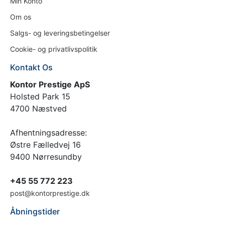
Min Konto
Om os
Salgs- og leveringsbetingelser
Cookie- og privatlivspolitik
Kontakt Os
Kontor Prestige ApS
Holsted Park 15
4700 Næstved
Afhentningsadresse:
Østre Fælledvej 16
9400 Nørresundby
+45 55 772 223
post@kontorprestige.dk
Åbningstider