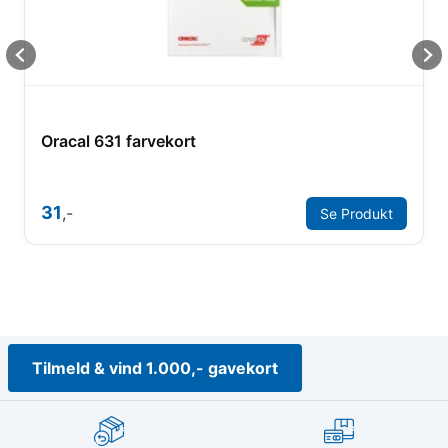
Oracal 631 farvekort
31
,-
Se Produkt
Tilmeld & vind 1.000,- gavekort