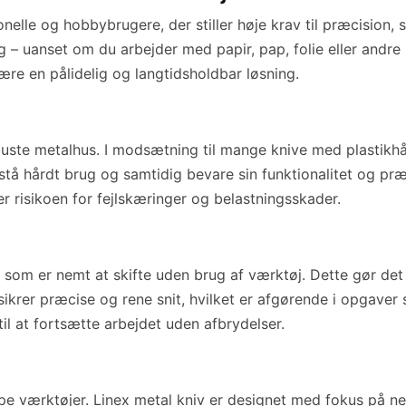
nelle og hobbybrugere, der stiller høje krav til præcision, 
ng – uanset om du arbejder med papir, pap, folie eller andre
 være en pålidelig og langtidsholdbar løsning.
obuste metalhus. I modsætning til mange knive med plastikh
stå hårdt brug og samtidig bevare sin funktionalitet og pr
r risikoen for fejlskæringer og belastningsskader.
d, som er nemt at skifte uden brug af værktøj. Dette gør de
ikrer præcise og rene snit, hvilket er afgørende i opgaver s
til at fortsætte arbejdet uden afbrydelser.
rpe værktøjer. Linex metal kniv er designet med fokus på 