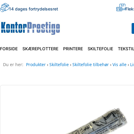
14 dages fortrydelsesret
Flek
FORSIDE
SKÆREPLOTTERE
PRINTERE
SKILTEFOLIE
TEKSTI
Du er her:
Produkter
›
Skiltefolie
›
Skiltefolie tilbehør
›
Vis alle
›
L