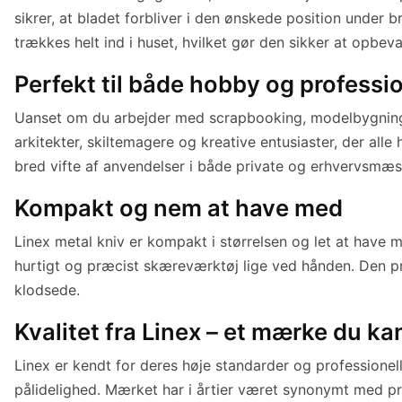
sikrer, at bladet forbliver i den ønskede position under b
trækkes helt ind i huset, hvilket gør den sikker at opbev
Perfekt til både hobby og professi
Uanset om du arbejder med scrapbooking, modelbygning, K
arkitekter, skiltemagere og kreative entusiaster, der all
bred vifte af anvendelser i både private og erhvervs
Kompakt og nem at have med
Linex metal kniv er kompakt i størrelsen og let at have m
hurtigt og præcist skæreværktøj lige ved hånden. Den pra
klodsede.
Kvalitet fra Linex – et mærke du ka
Linex er kendt for deres høje standarder og professionell
pålidelighed. Mærket har i årtier været synonymt med præ