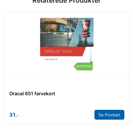
Relaterede Produkter
Oracal 651 farvekort
31
,-
Se Produkt