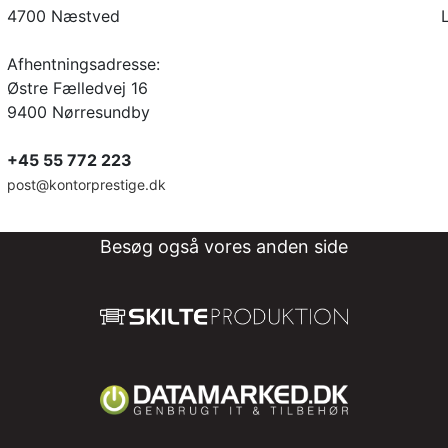
4700 Næstved
Afhentningsadresse:
Østre Fælledvej 16
9400 Nørresundby
+45 55 772 223
post@kontorprestige.dk
Besøg også vores anden side