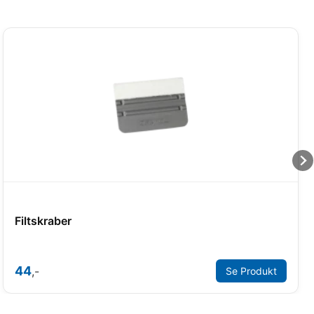
Filtskraber
44
,-
Se Produkt