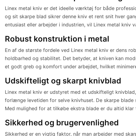
Linex metal kniv er det ideelle værktøj for både professio
og sit skarpe blad sikrer denne kniv et rent snit hver ga
entusiast eller arbejder i industrien, vil Linex metal kniv
Robust konstruktion i metal
En af de største fordele ved Linex metal kniv er dens r
holdbarhed og stabilitet. Det betyder, at kniven kan mod
et godt greb og komfort under arbejdet, hvilket minimere
Udskifteligt og skarpt knivblad
Linex metal kniv er udstyret med et udskifteligt knivbla
forlænge levetiden for selve knivhuset. De skarpe blade s
Med mulighed for at tilkøbe ekstra blade er du altid klar 
Sikkerhed og brugervenlighed
Sikkerhed er en vigtig faktor, når man arbejder med ska