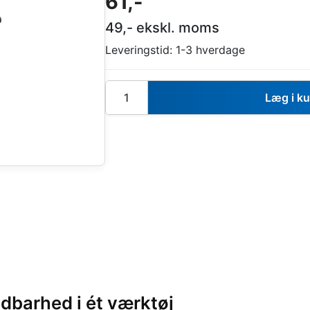
61
,-
49
,- ekskl. moms
Leveringstid:
1-3 hverdage
Læg i k
ldbarhed i ét værktøj