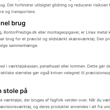
rug. Det forhindrer utilsigtet glidning og reducerer risikoen
are og transportere.
onel brug
ontorPrestige.dk eller montageopgaver, er Linex metal kni
e har brug for et præcist og slidstærkt skæreværktøj. Den pro
mæssige sammenhænge.
ed i værktøjskassen, penalhuset eller lommen. Dette gør den 
ktiske størrelse gør også kniven velegnet til præcisionsop
n stole på
e værktøjer, der bruges af fagfolk verden over. Når du vælge
cisionsværktøj, og deres produkter anvendes i alt fra unde