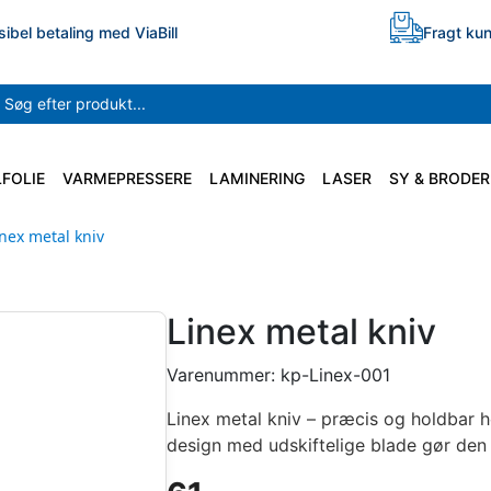
sibel betaling med ViaBill
Fragt kun
LFOLIE
VARMEPRESSERE
LAMINERING
LASER
SY & BRODER
inex metal kniv
Linex metal kniv
Varenummer:
kp-Linex-001
Linex metal kniv – præcis og holdbar h
design med udskiftelige blade gør den 