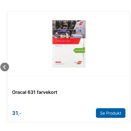
Oracal 631 farvekort
31
,-
Se Produkt