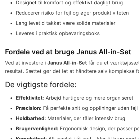
Designet til komfort og effektivt dagligt brug
Reducerer risiko for fejl og øger produktiviteten
Lang levetid takket være solide materialer
Leveres i praktisk opbevaringsboks
Fordele ved at bruge Janus All-in-Set
Ved at investere i
Janus All-in-Set
får du et værktøjssæt
resultat. Sættet gør det let at håndtere selv komplekse 
De vigtigste fordele:
Effektivitet:
Arbejd hurtigere og mere organiseret
Præcision:
Få perfekte snit og oppilninger uden fejl
Holdbarhed:
Materialer, der tåler intensiv brug
Brugervenlighed:
Ergonomisk design, der passer pe
Komplethed:
Alt samlet i ét sæt – klar til brug me