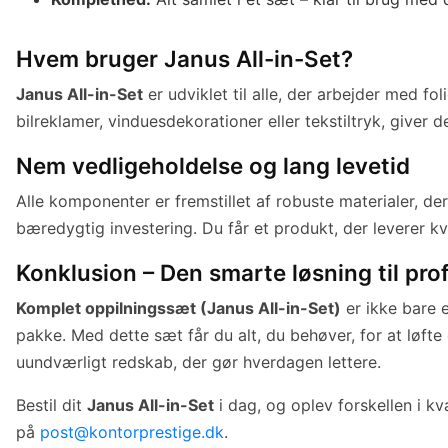
Hvem bruger Janus All-in-Set?
Janus All-in-Set
er udviklet til alle, der arbejder med fo
bilreklamer, vinduesdekorationer eller tekstiltryk, giver d
Nem vedligeholdelse og lang levetid
Alle komponenter er fremstillet af robuste materialer, d
bæredygtig investering. Du får et produkt, der leverer kv
Konklusion – Den smarte løsning til pro
Komplet oppilningssæt (Janus All-in-Set)
er ikke bare e
pakke. Med dette sæt får du alt, du behøver, for at løfte
uundværligt redskab, der gør hverdagen lettere.
Bestil dit
Janus All-in-Set
i dag, og oplev forskellen i kv
på
post@kontorprestige.dk
.