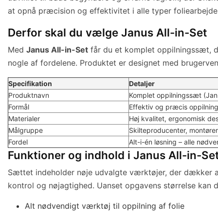
at opnå præcision og effektivitet i alle typer foliearbejde
Derfor skal du vælge Janus All-in-Set
Med
Janus All-in-Set
får du et komplet oppilningssæt, de
nogle af fordelene. Produktet er designet med brugervenli
Specifikation
Detaljer
Produktnavn
Komplet oppilningssæt (Janu
Formål
Effektiv og præcis oppilning 
Materialer
Høj kvalitet, ergonomisk de
Målgruppe
Skilteproducenter, montører
Fordel
Alt-i-én løsning – alle nødv
Funktioner og indhold i Janus All-in-Se
Sættet indeholder nøje udvalgte værktøjer, der dækker all
kontrol og nøjagtighed. Uanset opgavens størrelse kan d
Alt nødvendigt værktøj til oppilning af folie