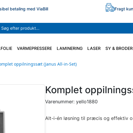
sibel betaling med ViaBill
Fragt kun
LFOLIE
VARMEPRESSERE
LAMINERING
LASER
SY & BRODER
omplet oppilningssæt (Janus All-in-Set)
Komplet oppilnings
Varenummer:
yello1880
Alt-i-én løsning til præcis og effektiv o