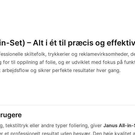
Set) – Alt i ét til præcis og effektiv
ofessionelle skiltefolk, trykkerier og reklamevirksomheder, d
for til oppilning af folie, og er udviklet med fokus på funk
t arbejdsflow og sikrer perfekte resultater hver gang.
brugere
 tekstiltryk eller andre typer foliering, giver
Janus All-in-
er et professionelt resultat uden besvær. Den høje kvalite