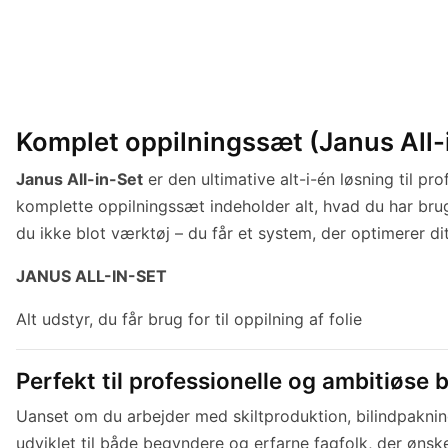
Komplet oppilningssæt (Janus All-in-
Janus All-in-Set
er den ultimative alt-i-én løsning til pr
komplette oppilningssæt indeholder alt, hvad du har brug 
du ikke blot værktøj – du får et system, der optimerer di
JANUS ALL-IN-SET
Alt udstyr, du får brug for til oppilning af folie
Perfekt til professionelle og ambitiøse 
Uanset om du arbejder med skiltproduktion, bilindpakning,
udviklet til både begyndere og erfarne fagfolk, der ønsk