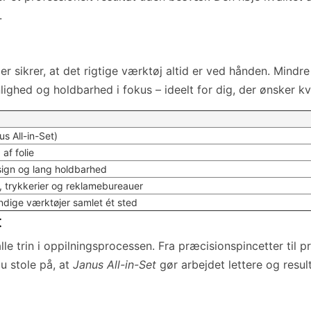
.
r sikrer, at det rigtige værktøj altid er ved hånden. Mindre 
ghed og holdbarhed i fokus – ideelt for dig, der ønsker kva
s All-in-Set)
af folie
sign og lang holdbarhed
, trykkerier og reklamebureauer
endige værktøjer samlet ét sted
t
e trin i oppilningsprocessen. Fra præcisionspincetter til pr
u stole på, at
Janus All-in-Set
gør arbejdet lettere og resul