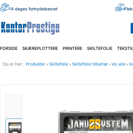
14 dages fortrydelsesret
Flek
FORSIDE
SKÆREPLOTTERE
PRINTERE
SKILTEFOLIE
TEKSTI
Du er her:
Produkter
›
Skiltefolie
›
Skiltefolie tilbehør
›
Vis alle
›
K