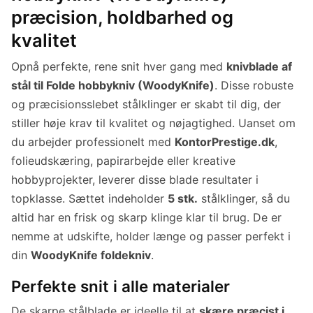
præcision, holdbarhed og
kvalitet
Opnå perfekte, rene snit hver gang med
knivblade af
stål til Folde hobbykniv (WoodyKnife)
. Disse robuste
og præcisionsslebet stålklinger er skabt til dig, der
stiller høje krav til kvalitet og nøjagtighed. Uanset om
du arbejder professionelt med
KontorPrestige.dk
,
folieudskæring, papirarbejde eller kreative
hobbyprojekter, leverer disse blade resultater i
topklasse. Sættet indeholder
5 stk.
stålklinger, så du
altid har en frisk og skarp klinge klar til brug. De er
nemme at udskifte, holder længe og passer perfekt i
din
WoodyKnife foldekniv
.
Perfekte snit i alle materialer
De skarpe stålblade er ideelle til at
skære præcist i