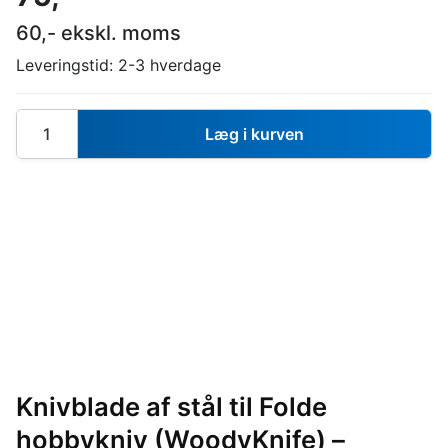
60
,- ekskl. moms
Leveringstid:
2-3 hverdage
Læg i kurven
Knivblade af stål til Folde
hobbykniv (WoodyKnife) –