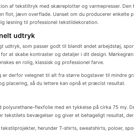
ktion af tekstiltryk med skæreplotter og varmepresser. Den
 flot, jævn overflade. Uanset om du producerer enkelte per
ig løsning til professionel tekstildekoration.
nelt udtryk
 udtryk, som passer godt til blandt andet arbejdstøj, sport
 at skabe kontraster og detaljer i dit design. Mørkegrøn te
skes en rolig, klassisk og professionel farve.
er derfor velegnet til alt fra større bogstaver til mindre 
g placering, så du lettere kan opnå et præcist resultat.
polyurethane-flexfolie med en tykkelse på cirka 75 my. Den
følger tekstilets bevægelser og giver et behageligt resultat, 
tekstilprojekter, herunder T-shirts, sweatshirts, poloer, spo