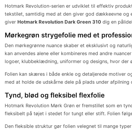
Hotmark Revolution-serien er udviklet til effektiv produ
tekstilet, samtidig med at den giver god dækkeevne og en
giver
Hotmark Revolution Dark Green 310
dig en pålidel
Mørkegrøn strygefolie med et professio
Den mørkegrønne nuance skaber et eksklusivt og naturligt
kan anvendes alene eller kombineres med andre nuancer for
logoer, klubbeklædning, uniformer og designs, hvor der øn
Folien kan skæres i både enkle og detaljerede motiver og 
med at holde de udskårne dele på plads under afpilning o
Tynd, blød og fleksibel flexfolie
Hotmark Revolution Mørk Grøn er fremstillet som en tynd 
fleksibelt på tøjet i stedet for tungt eller stift. Folien 
Den fleksible struktur gør folien velegnet til mange typer 