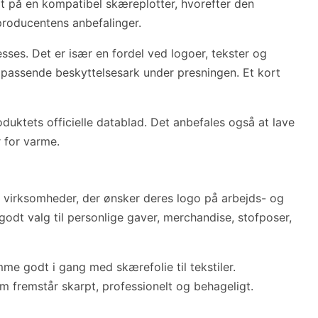
dt på en kompatibel skæreplotter, hvorefter den
 producentens anbefalinger.
ses. Det er især en fordel ved logoer, tekster og
passende beskyttelsesark under presningen. Et kort
oduktets officielle datablad. Det anbefales også at lave
r for varme.
l virksomheder, der ønsker deres logo på arbejds- og
godt valg til personlige gaver, merchandise, stofposer,
me godt i gang med skærefolie til tekstiler.
m fremstår skarpt, professionelt og behageligt.