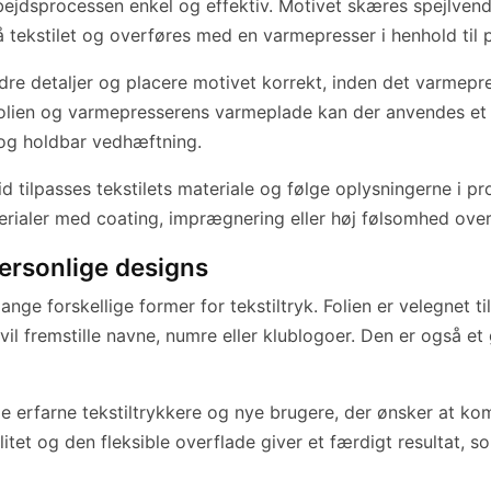
arbejdsprocessen enkel og effektiv. Motivet skæres spejlven
å tekstilet og overføres med en varmepresser i henhold til
e detaljer og placere motivet korrekt, inden det varmepres
folien og varmepresserens varmeplade kan der anvendes et 
 og holdbar vedhæftning.
 tilpasses tekstilets materiale og følge oplysningerne i pr
aterialer med coating, imprægnering eller høj følsomhed ove
personlige designs
 forskellige former for tekstiltryk. Folien er velegnet ti
il fremstille navne, numre eller klublogoer. Den er også et 
 erfarne tekstiltrykkere og nye brugere, der ønsker at kom
et og den fleksible overflade giver et færdigt resultat, so
e