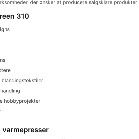
virksomheder, der ønsker at producere salgsklare produkter 
Green 310
signs
gns
ttere
blandingstekstiler
ehandling
ve hobbyprojekter
r
g varmepresser