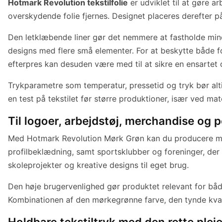
Hotmark Revolution tekstilfolie
er udviklet til at gøre 
overskydende folie fjernes. Designet placeres derefter p
Den letklæbende liner gør det nemmere at fastholde mindr
designs med flere små elementer. For at beskytte både 
efterpres kan desuden være med til at sikre en ensartet
Trykparametre som temperatur, pressetid og tryk bør altid
en test på tekstilet før større produktioner, især ved m
Til logoer, arbejdstøj, merchandise og 
Med Hotmark Revolution Mørk Grøn kan du producere mange
profilbeklædning, samt sportsklubber og foreninger, der v
skoleprojekter og kreative designs til eget brug.
Den høje brugervenlighed gør produktet relevant for både
Kombinationen af den mørkegrønne farve, den tynde kvalit
Holdbare tekstiltryk med den rette plej