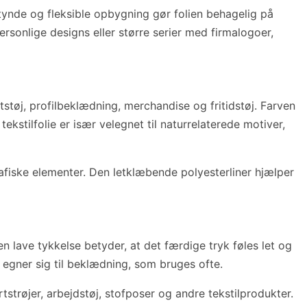
 tynde og fleksible opbygning gør folien behagelig på
sonlige designs eller større serier med firmalogoer,
støj, profilbeklædning, merchandise og fritidstøj. Farven
kstilfolie er især velegnet til naturrelaterede motiver,
grafiske elementer. Den letklæbende polyesterliner hjælper
 lave tykkelse betyder, at det færdige tryk føles let og
der egner sig til beklædning, som bruges ofte.
rtstrøjer, arbejdstøj, stofposer og andre tekstilprodukter.