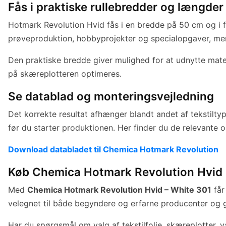
Fås i praktiske rullebredder og længder
Hotmark Revolution Hvid fås i en bredde på 50 cm og i f
prøveproduktion, hobbyprojekter og specialopgaver, mens
Den praktiske bredde giver mulighed for at udnytte mater
på skæreplotteren optimeres.
Se datablad og monteringsvejledning
Det korrekte resultat afhænger blandt andet af tekstiltyp
før du starter produktionen. Her finder du de relevante
Download databladet til Chemica Hotmark Revolution
Køb Chemica Hotmark Revolution Hvid 
Med
Chemica Hotmark Revolution Hvid – White 301
får
velegnet til både begyndere og erfarne producenter og giv
Har du spørgsmål om valg af tekstilfolie, skæreplotter, v