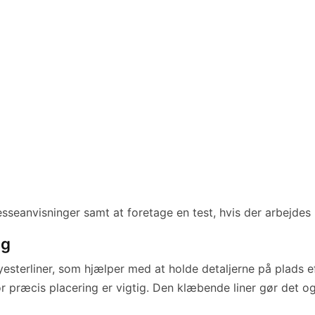
resseanvisninger samt at foretage en test, hvis der arbejdes
ng
terliner, som hjælper med at holde detaljerne på plads eft
or præcis placering er vigtig. Den klæbende liner gør det o