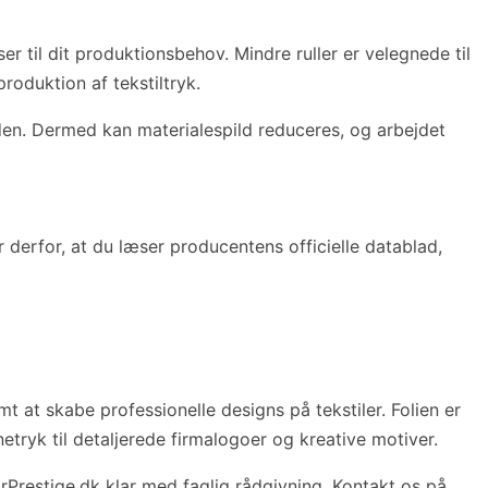
til dit produktionsbehov. Mindre ruller er velegnede til
oduktion af tekstiltryk.
nden. Dermed kan materialespild reduceres, og arbejdet
 derfor, at du læser producentens officielle datablad,
mt at skabe professionelle designs på tekstiler. Folien er
etryk til detaljerede firmalogoer og kreative motiver.
orPrestige.dk klar med faglig rådgivning. Kontakt os på