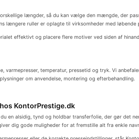
orskellige længder, så du kan vælge den mængde, der passer 
 længere ruller er oplagte til virksomheder med løbende pr
ialet effektivt og placere flere motiver ved siden af hina
e, varmepresser, temperatur, pressetid og tryk. Vi anbefaler
 oplysninger om anvendelse, montering og efterbehandling.
hos KontorPrestige.dk
 du en alsidig, tynd og holdbar transferfolie, der gør det ne
er dig gode muligheder for at fremstille alt fra enkle navn
armepresser eller de korrekte presseindstillinger, står Kont