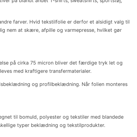
iver på blandt andet T-shirts, sweatshirts, sportstøj,
e farver. Hvid tekstilfolie er derfor et alsidigt valg til
ig nem at skære, afpille og varmepresse, hvilket gør
else på cirka 75 micron bliver det færdige tryk let og
leves med kraftigere transfermaterialer.
bejdsbeklædning og profilbeklædning. Når folien monteres
gnet til bomuld, polyester og tekstiler med blandede
rskellige typer beklædning og tekstilprodukter.