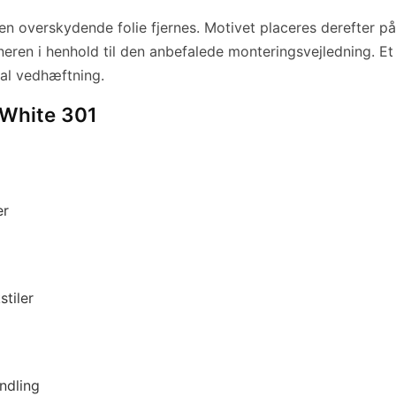
en overskydende folie fjernes. Motivet placeres derefter p
eren i henhold til den anbefalede monteringsvejledning. Et 
mal vedhæftning.
 White 301
er
tiler
ndling