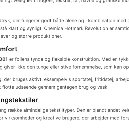
ligt velegnet til logoer, tekster, tal, navne og grafiske mot
tryk, der fungerer godt både alene og i kombination med andr
stå klart og synligt. Chemica Hotmark Revolution er samtid
aver og større produktioner.
omfort
 301
er foliens tynde og fleksible konstruktion. Med en tykk
og giver ikke den tunge eller stive fornemmelse, som kan op
g, der bruges aktivt, eksempelvis sportstøj, fritidstøj, ar
 sit flotte udseende gennem gentagen brug og vask.
ingstekstiler
 række almindelige tekstiltyper. Den er blandt andet vele
lg for virksomheder og kreative brugere, der arbejder med fo