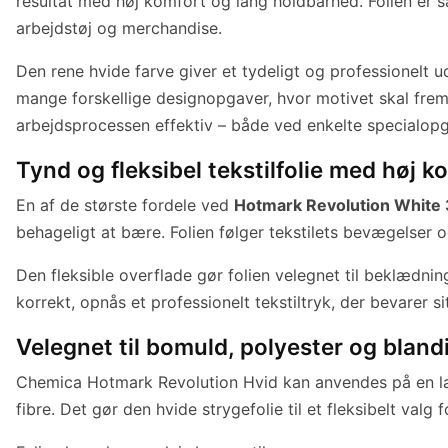
resultat med høj komfort og lang holdbarhed. Folien er sær
arbejdstøj og merchandise.
Den rene hvide farve giver et tydeligt og professionelt ud
mange forskellige designopgaver, hvor motivet skal frem
arbejdsprocessen effektiv – både ved enkelte specialopg
Tynd og fleksibel tekstilfolie med høj k
En af de største fordele ved
Hotmark Revolution White
behageligt at bære. Folien følger tekstilets bevægelser 
Den fleksible overflade gør folien velegnet til beklædnin
korrekt, opnås et professionelt tekstiltryk, der bevarer
Velegnet til bomuld, polyester og bland
Chemica Hotmark Revolution Hvid kan anvendes på en lang
fibre. Det gør den hvide strygefolie til et fleksibelt va