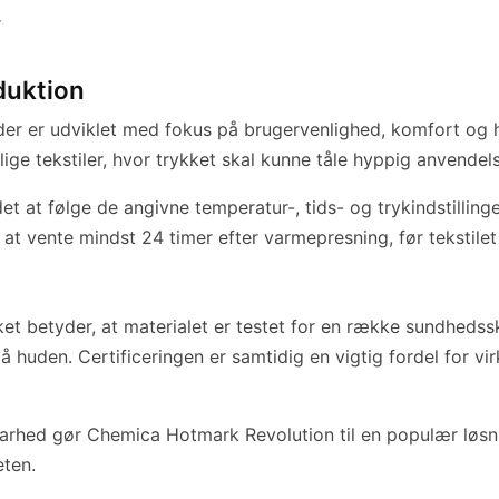
r
oduktion
, der er udviklet med fokus på brugervenlighed, komfort og 
ige tekstiler, hvor trykket skal kunne tåle hyppig anvendels
t at følge de angivne temperatur-, tids- og trykindstillin
t vente mindst 24 timer efter varmepresning, før tekstilet
t betyder, at materialet er testet for en række sundhedsskad
å huden. Certificeringen er samtidig en vigtig fordel for v
ldbarhed gør Chemica Hotmark Revolution til en populær løsn
eten.