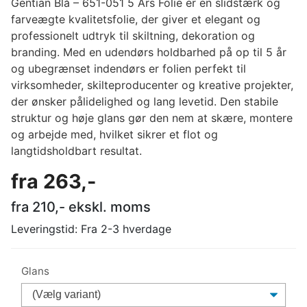
Gentian Blå – 651-051 5 Års Folie er en slidstærk og
farveægte kvalitetsfolie, der giver et elegant og
professionelt udtryk til skiltning, dekoration og
branding. Med en udendørs holdbarhed på op til 5 år
og ubegrænset indendørs er folien perfekt til
virksomheder, skilteproducenter og kreative projekter,
der ønsker pålidelighed og lang levetid. Den stabile
struktur og høje glans gør den nem at skære, montere
og arbejde med, hvilket sikrer et flot og
langtidsholdbart resultat.
fra
263
,-
fra
210
,- ekskl. moms
Leveringstid:
Fra 2-3 hverdage
Glans