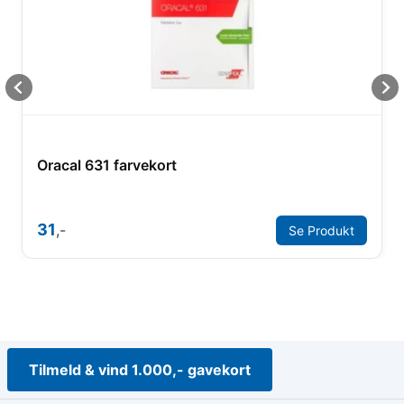
Oracal 631 farvekort
31
,-
Se Produkt
Tilmeld & vind 1.000,- gavekort