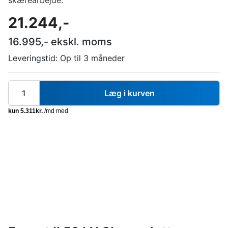
skærearbejde.
21.244
,-
16.995
,- ekskl. moms
Leveringstid:
Op til 3 måneder
Læg i kurven