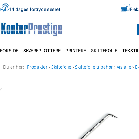
14 dages fortrydelsesret
Flek
FORSIDE
SKÆREPLOTTERE
PRINTERE
SKILTEFOLIE
TEKSTI
Du er her:
Produkter
›
Skiltefolie
›
Skiltefolie tilbehør
›
Vis alle
›
E