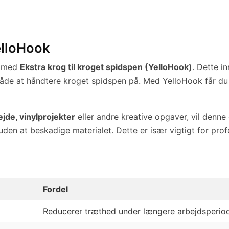
elloHook
t med
Ekstra krog til kroget spidspen (YelloHook)
. Dette i
åde at håndtere kroget spidspen på. Med YelloHook får du 
ejde, vinylprojekter
eller andre kreative opgaver, vil denne 
 uden at beskadige materialet. Dette er især vigtigt for prof
Fordel
Reducerer træthed under længere arbejdsperio