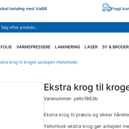
sibel betaling med ViaBill
Fragt kun
LFOLIE
VARMEPRESSERE
LAMINERING
LASER
SY & BRODER
kstra krog til kroget spidspen (YelloHook)
Ekstra krog til kro
Varenummer:
yello1863b
Ekstra krog til præcis og sikker håndte
YelloHook ekstra krog gør arbejdet me