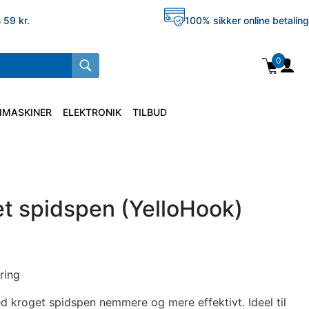
 59 kr.
100% sikker online betaling
0
IMASKINER
ELEKTRONIK
TILBUD
get spidspen (YelloHook)
ring
d kroget spidspen nemmere og mere effektivt. Ideel til