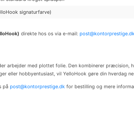
elloHook signaturfarve)
elloHook)
direkte hos os via e-mail:
post@kontorprestige.d
der arbejder med plottet folie. Den kombinerer præcision, 
ger eller hobbyentusiast, vil YelloHook gøre din hverdag n
os på
post@kontorprestige.dk
for bestilling og mere informa