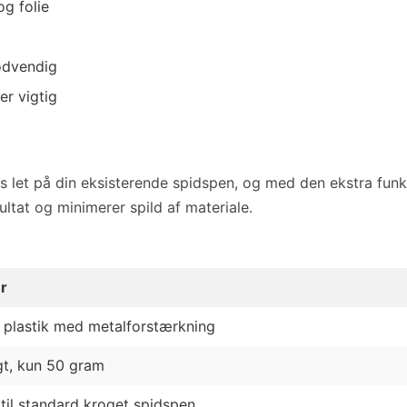
og folie
nødvendig
er vigtig
 let på din eksisterende spidspen, og med den ekstra funktio
sultat og minimerer spild af materiale.
er
 plastik med metalforstærkning
t, kun 50 gram
til standard kroget spidspen