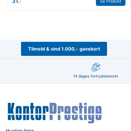
31
,-
Se Produkt
Tilmeld & vind 1.000,- gavekort
14 dages fortrydelsesret
Hurtige links