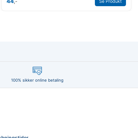
44
,-
Se Produkt
100% sikker online betaling
Åbningstider