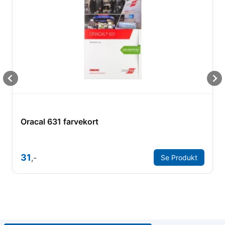
Oracal 631 farvekort
31
,-
Se Produkt