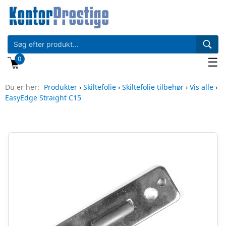
0
☰
Du er her:
Produkter
›
Skiltefolie
›
Skiltefolie tilbehør
›
Vis alle
›
EasyEdge Straight C15