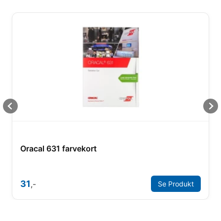
Oracal 631 farvekort
31
,-
Se Produkt