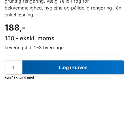
grundig rengøring. Vælg Yello Frog for
bekvemmelighed, hygiejne og pålidelig rengøring i én
enkel løsning.
188
,-
150
,- ekskl. moms
Leveringstid:
2-3 hverdage
Læg i kurven