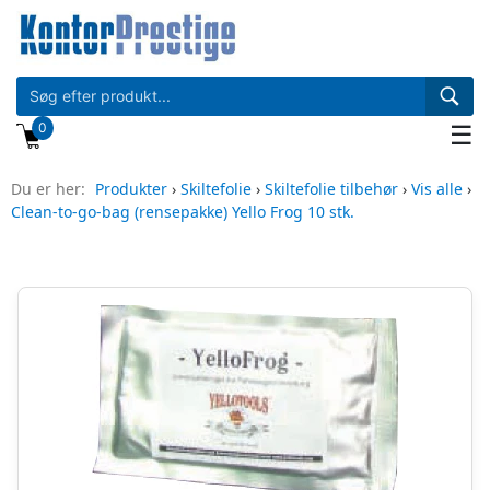
0
☰
Du er her:
Produkter
›
Skiltefolie
›
Skiltefolie tilbehør
›
Vis alle
›
Clean-to-go-bag (rensepakke) Yello Frog 10 stk.