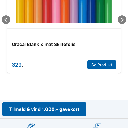
Oracal Blank & mat Skiltefolie
329
,-
Se Produkt
Tilmeld & vind 1.000,- gavekort