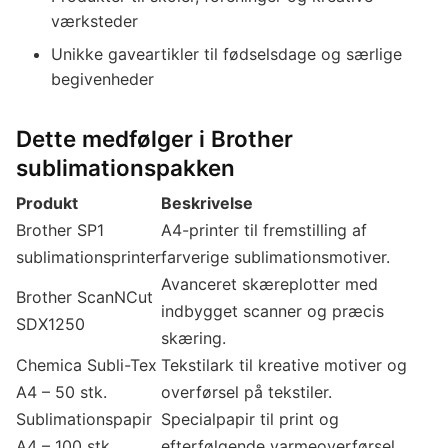
værksteder
Unikke gaveartikler til fødselsdage og særlige
begivenheder
Dette medfølger i Brother
sublimationspakken
Produkt
Beskrivelse
Brother SP1
A4-printer til fremstilling af
sublimationsprinter
farverige sublimationsmotiver.
Avanceret skæreplotter med
Brother ScanNCut
indbygget scanner og præcis
SDX1250
skæring.
Chemica Subli-Tex
Tekstilark til kreative motiver og
A4 – 50 stk.
overførsel på tekstiler.
Sublimationspapir
Specialpapir til print og
A4 – 100 stk.
efterfølgende varmeoverførsel.