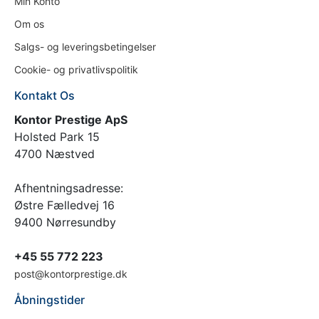
Min Konto
Om os
Salgs- og leveringsbetingelser
Cookie- og privatlivspolitik
Kontakt Os
Kontor Prestige ApS
Holsted Park 15
4700 Næstved
Afhentningsadresse:
Østre Fælledvej 16
9400 Nørresundby
+45 55 772 223
post@kontorprestige.dk
Åbningstider