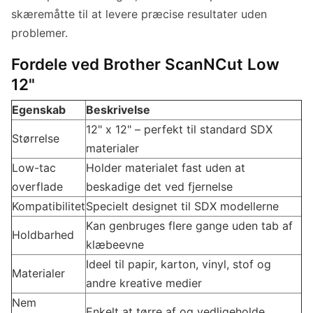
skæremåtte til at levere præcise resultater uden
problemer.
Fordele ved Brother ScanNCut Low
12"
Egenskab
Beskrivelse
12" x 12" – perfekt til standard SDX
Størrelse
materialer
Low-tac
Holder materialet fast uden at
overflade
beskadige det ved fjernelse
Kompatibilitet
Specielt designet til SDX modellerne
Kan genbruges flere gange uden tab af
Holdbarhed
klæbeevne
Ideel til papir, karton, vinyl, stof og
Materialer
andre kreative medier
Nem
Enkelt at tørre af og vedligeholde