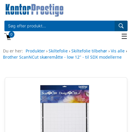
0
☰
Du er her:
Produkter
›
Skiltefolie
›
Skiltefolie tilbehør
›
Vis alle
›
Brother ScanNCut skæremåtte - low 12" - til SDX modellerne