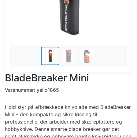
BladeBreaker Mini
Varenummer:
yello1865
Hold styr på afbrækkede knivblade med BladeBreaker
Mini – den kompakte og sikre løsning til
professionelle, der arbejder med skæreplottere og
hobbyknive. Denne smarte blade breaker gør det
nemt at knække og opbevare brugte knivspidser uden