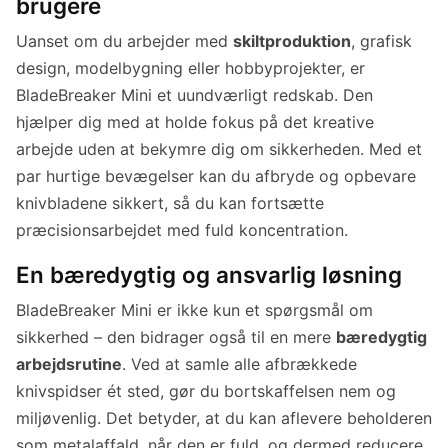
brugere
Uanset om du arbejder med
skiltproduktion
, grafisk
design, modelbygning eller hobbyprojekter, er
BladeBreaker Mini et uundværligt redskab. Den
hjælper dig med at holde fokus på det kreative
arbejde uden at bekymre dig om sikkerheden. Med et
par hurtige bevægelser kan du afbryde og opbevare
knivbladene sikkert, så du kan fortsætte
præcisionsarbejdet med fuld koncentration.
En bæredygtig og ansvarlig løsning
BladeBreaker Mini er ikke kun et spørgsmål om
sikkerhed – den bidrager også til en mere
bæredygtig
arbejdsrutine
. Ved at samle alle afbrækkede
knivspidser ét sted, gør du bortskaffelsen nem og
miljøvenlig. Det betyder, at du kan aflevere beholderen
som metalaffald, når den er fuld, og dermed reducere