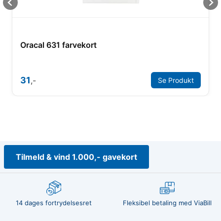
Oracal 631 farvekort
31
,-
Se Produkt
Tilmeld & vind 1.000,- gavekort
14 dages fortrydelsesret
Fleksibel betaling med ViaBill