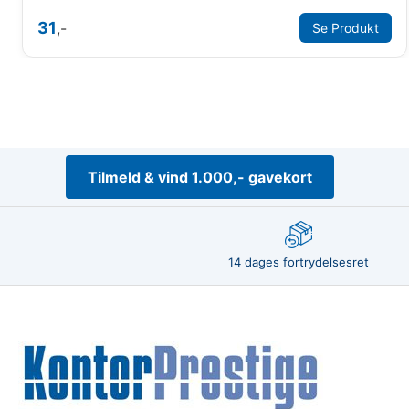
31
,-
Se Produkt
Tilmeld & vind 1.000,- gavekort
14 dages fortrydelsesret