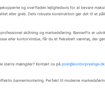
ekopperne og overfladen lejlighedsvis for at bevare maksim
tet eller greb. Dets robuste konstruktion gør det til et pål
il professionel skiltning og markedsføring. BannerFix er ud
messe eller kontorvindue, får du et fleksibelt værktøj, der 
ille større mængder? Kontakt os på
post@kontorprestige.dk
effektiv bannermontering. Perfekt til moderne markedsføring