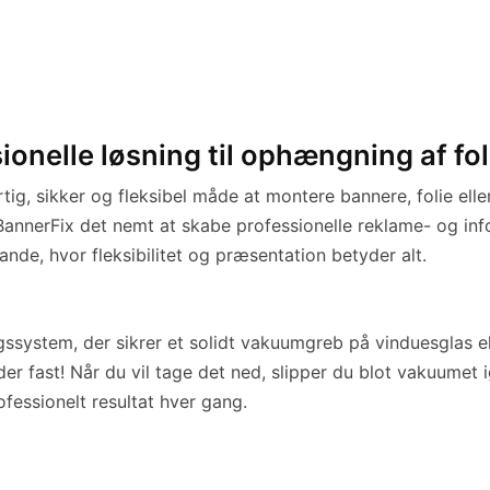
onelle løsning til ophængning af fol
urtig, sikker og fleksibel måde at montere bannere, folie el
annerFix det nemt at skabe professionelle reklame- og info
nde, hvor fleksibilitet og præsentation betyder alt.
ystem, der sikrer et solidt vakuumgreb på vinduesglas elle
er fast! Når du vil tage det ned, slipper du blot vakuumet 
ofessionelt resultat hver gang.