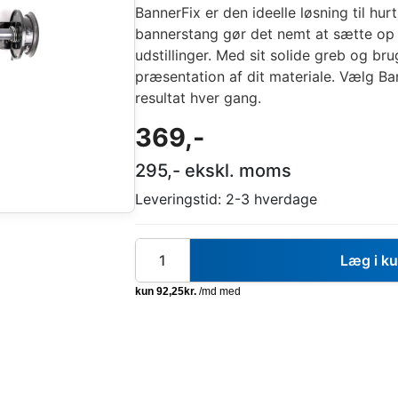
BannerFix er den ideelle løsning til hu
bannerstang gør det nemt at sætte op o
udstillinger. Med sit solide greb og br
præsentation af dit materiale. Vælg Bann
resultat hver gang.
369
,-
295
,- ekskl. moms
Leveringstid:
2-3 hverdage
Læg i k