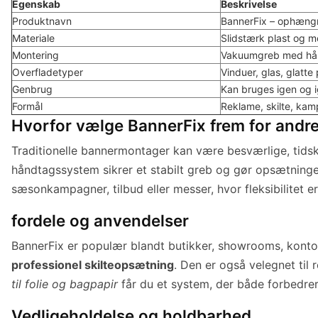
Egenskab
Beskrivelse
Produktnavn
BannerFix – ophængni
Materiale
Slidstærk plast og 
Montering
Vakuumgreb med hånd
Overfladetyper
Vinduer, glas, glatte
Genbrug
Kan bruges igen og 
Formål
Reklame, skilte, kam
Hvorfor vælge BannerFix frem for andre
Traditionelle bannermontager kan være besværlige, tid
håndtagssystem sikrer et stabilt greb og gør opsætningen 
sæsonkampagner, tilbud eller messer, hvor fleksibilitet e
fordele og anvendelser
BannerFix er populær blandt butikker, showrooms, kontor
professionel skilteopsætning
. Den er også velegnet til
til folie og bagpapir
får du et system, der både forbedrer 
Vedligeholdelse og holdbarhed