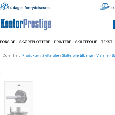
14 dages fortrydelsesret
Flek
FORSIDE
SKÆREPLOTTERE
PRINTERE
SKILTEFOLIE
TEKSTI
Du er her:
Produkter
›
Skiltefolie
›
Skiltefolie tilbehør
›
Vis alle
›
B