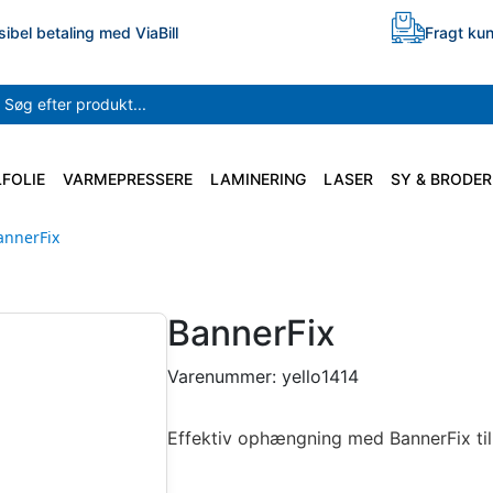
sibel betaling med ViaBill
Fragt kun
LFOLIE
VARMEPRESSERE
LAMINERING
LASER
SY & BRODER
annerFix
BannerFix
Varenummer:
yello1414
Effektiv ophængning med BannerFix til