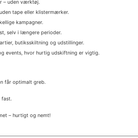
r – uden værktøj.
uden tape eller klistermærker.
skellige kampagner.
t, selv i længere perioder.
rtier, butiksskiltning og udstillinger.
g events, hvor hurtig udskiftning er vigtig.
n får optimalt greb.
fast.
umet – hurtigt og nemt!