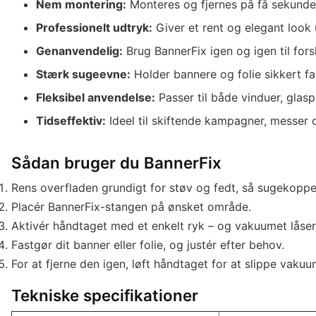
Nem montering:
Monteres og fjernes på få sekunde
Professionelt udtryk:
Giver et rent og elegant look 
Genanvendelig:
Brug BannerFix igen og igen til for
Stærk sugeevne:
Holder bannere og folie sikkert fas
Fleksibel anvendelse:
Passer til både vinduer, glaspa
Tidseffektiv:
Ideel til skiftende kampagner, messer o
Sådan bruger du BannerFix
Rens overfladen grundigt for støv og fedt, så sugekoppe
Placér BannerFix-stangen på ønsket område.
Aktivér håndtaget med et enkelt ryk – og vakuumet låser 
Fastgør dit banner eller folie, og justér efter behov.
For at fjerne den igen, løft håndtaget for at slippe vaku
Tekniske specifikationer