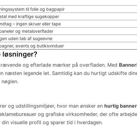
ngssystem til folie og bagpapir
metal med kraftige sugekopper
tag – ingen skruer eller tape
 paneler og metaloverflader
igen uden tab af sugeevne
pagner, events og butiksvinduer
 løsninger?
skrævende og efterlade mærker på overfladen. Med
Banner
næsten legende let. Samtidig kan du hurtigt udskifte dine b
r nøglen.
er og udstillingsmiljøer, hvor man ønsker en
hurtig banne
 reklamebureauer og grafiske virksomheder, der ofte arbej
din visuelle profil og sparer tid i hverdagen.