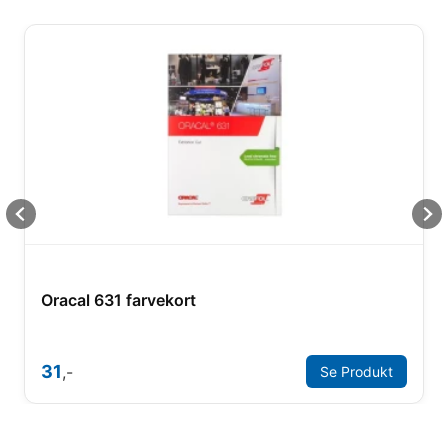
Oracal 631 farvekort
31
,-
Se Produkt