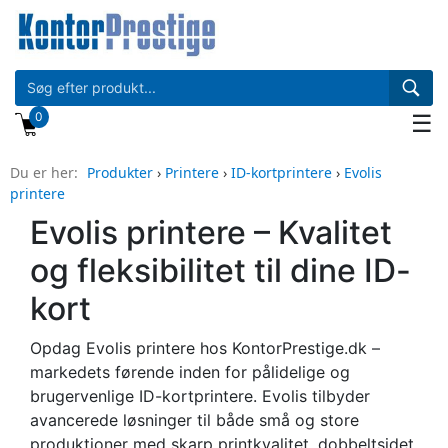
0
☰
Du er her:
Produkter
›
Printere
›
ID-kortprintere
›
Evolis
printere
Evolis printere – Kvalitet
og fleksibilitet til dine ID-
kort
Opdag Evolis printere hos KontorPrestige.dk –
markedets førende inden for pålidelige og
brugervenlige ID-kortprintere. Evolis tilbyder
avancerede løsninger til både små og store
produktioner med skarp printkvalitet, dobbeltsidet