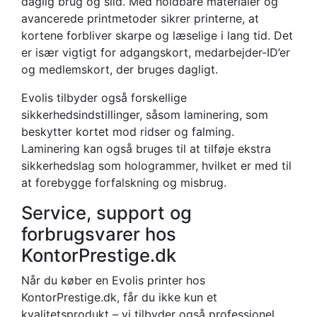
daglig brug og slid. Med holdbare materialer og
avancerede printmetoder sikrer printerne, at
kortene forbliver skarpe og læselige i lang tid. Det
er især vigtigt for adgangskort, medarbejder-ID’er
og medlemskort, der bruges dagligt.
Evolis tilbyder også forskellige
sikkerhedsindstillinger, såsom laminering, som
beskytter kortet mod ridser og falming.
Laminering kan også bruges til at tilføje ekstra
sikkerhedslag som hologrammer, hvilket er med til
at forebygge forfalskning og misbrug.
Service, support og
forbrugsvarer hos
KontorPrestige.dk
Når du køber en Evolis printer hos
KontorPrestige.dk, får du ikke kun et
kvalitetsprodukt – vi tilbyder også professionel