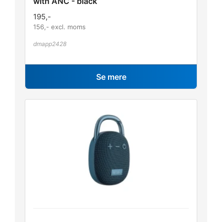
with ANC - black
195
,-
156
,- excl. moms
dmapp2428
Se mere