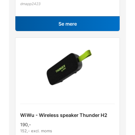
dmapp2423
Se mere
WiWu - Wireless speaker Thunder H2
190
,-
152
,- excl. moms