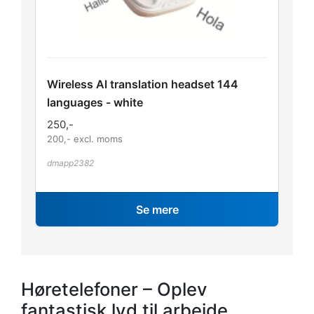
Wireless Al translation headset 144
languages - white
250
,-
200
,- excl. moms
dmapp2382
Se mere
Høretelefoner – Oplev
fantastisk lyd til arbejde,