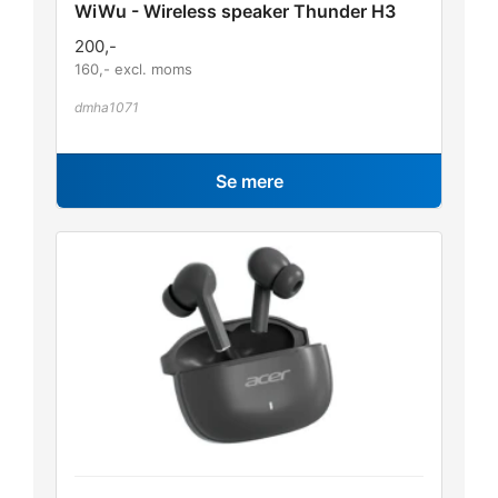
WiWu - Wireless speaker Thunder H3
200
,-
160
,- excl. moms
dmha1071
Se mere