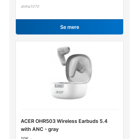
dmha1070
Se mere
ACER OHR503 Wireless Earbuds 5.4
with ANC - gray
195
,-