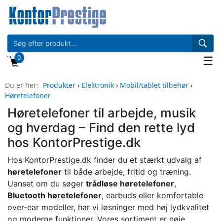
0
☰
Du er her:
Produkter
›
Elektronik
›
Mobil/tablet tilbehør
›
Høretelefoner
Høretelefoner til arbejde, musik
og hverdag – Find den rette lyd
hos KontorPrestige.dk
Hos KontorPrestige.dk finder du et stærkt udvalg af
høretelefoner
til både arbejde, fritid og træning.
Uanset om du søger
trådløse høretelefoner
,
Bluetooth høretelefoner
, earbuds eller komfortable
over-ear modeller, har vi løsninger med høj lydkvalitet
og moderne funktioner. Vores sortiment er nøje