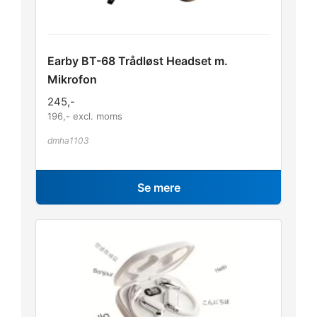
Earby BT-68 Trådløst Headset m.
Mikrofon
245
,-
196
,- excl. moms
dmha1103
Se mere