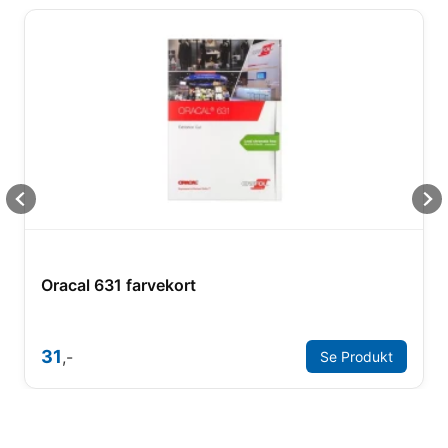
Oracal 631 farvekort
31
,-
Se Produkt