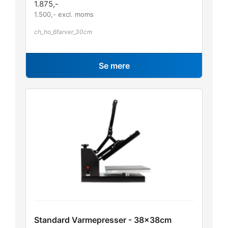
1.875
,-
1.500
,- excl. moms
ch_ho_6farver_30cm
Se mere
Standard Varmepresser - 38x38cm