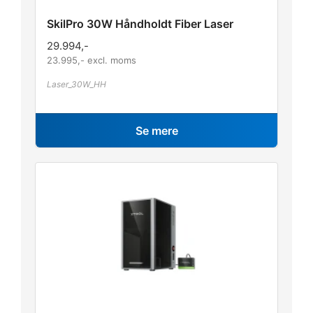
SkilPro 30W Håndholdt Fiber Laser
29.994
,-
23.995
,- excl. moms
Laser_30W_HH
Se mere