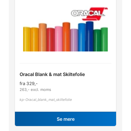
Oracal Blank & mat Skiltefolie
fra
329
,-
263
,- excl. moms
kp-Oracal_blank_mat_skiltefolie
Se mere