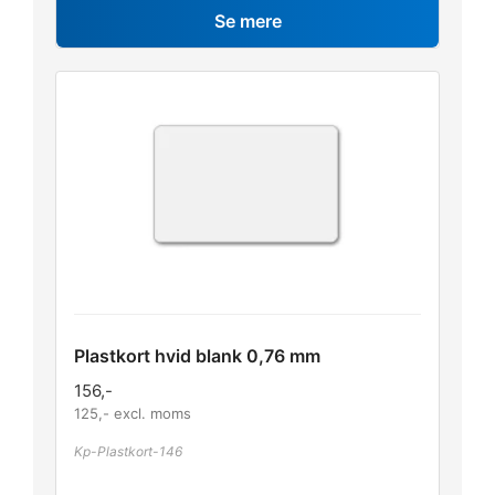
Se mere
Plastkort hvid blank 0,76 mm
156
,-
125
,- excl. moms
Kp-Plastkort-146