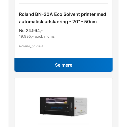
Roland BN-20A Eco Solvent printer med
automatisk udskæring - 20" - 50cm
Nu
24.994
,-
19.995
,- excl. moms
Roland_bn-20a
Se mere