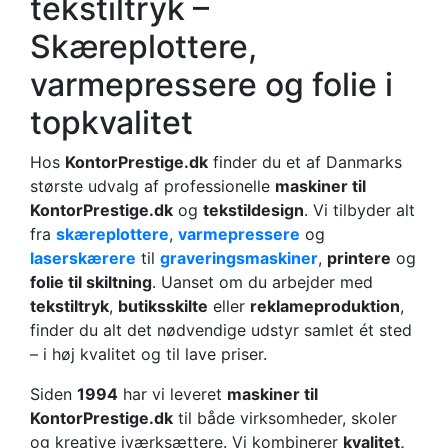
tekstiltryk –
Skæreplottere,
varmepressere og folie i
topkvalitet
Hos
KontorPrestige.dk
finder du et af Danmarks
største udvalg af professionelle
maskiner til
KontorPrestige.dk
og
tekstildesign
. Vi tilbyder alt
fra
skæreplottere
,
varmepressere
og
laserskærere
til
graveringsmaskiner
,
printere
og
folie til skiltning
. Uanset om du arbejder med
tekstiltryk
,
butiksskilte
eller
reklameproduktion
,
finder du alt det nødvendige udstyr samlet ét sted
– i høj kvalitet og til lave priser.
Siden
1994
har vi leveret
maskiner til
KontorPrestige.dk
til både virksomheder, skoler
og kreative iværksættere. Vi kombinerer
kvalitet,