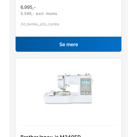
6.995
,-
5.596
,- excl. moms
3d_bambu_p2s_combo
Se mere
Brother Innov-is M340ED