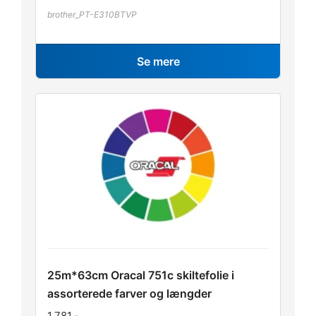
brother_PT-E310BTVP
Se mere
25m*63cm Oracal 751c skiltefolie i
assorterede farver og længder
1.781
,-