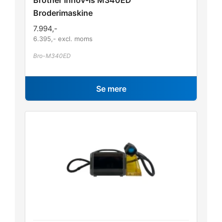
Broderimaskine
7.994
,-
6.395
,- excl. moms
Bro-M340ED
Se mere