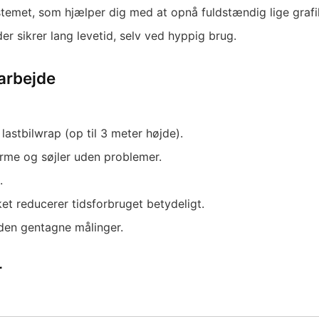
temet, som hjælper dig med at opnå fuldstændig lige grafi
der sikrer lang levetid, selv ved hyppig brug.
 arbejde
lastbilwrap (op til 3 meter højde).
me og søjler uden problemer.
.
ket reducerer tidsforbruget betydeligt.
 uden gentagne målinger.
r