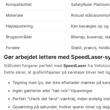
Kompatibilitet
SafetyRuler Platinum
Materiale
Robust stål/alumini
Højdejustering
Kan bevæges op og n
Brugsområder
Bilwrap, buswrap, la
Fordele
Stabil, præcis, hold
Gør arbejdet lettere med SpeedLaser-s
Ståfoden fungerer perfekt med
SpeedLaser
fra Yellotoo
Dette sikrer, at grafiktilføjelser på køretøjer bliver hel
Tegning med lys, der ikke efterlader mærker på køre
Ingen gætterier eller "tæt nok"-tilpasninger.
Perfekt "check det først"-værktøj, inden endelig inst
Opsætning på sekunder, hvilket sparer timer og dag