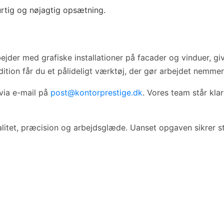
urtig og nøjagtig opsætning.
ejder med grafiske installationer på facader og vinduer, giv
 Edition får du et pålideligt værktøj, der gør arbejdet nemme
 via e-mail på
post@kontorprestige.dk
. Vores team står kla
litet, præcision og arbejdsglæde. Uanset opgaven sikrer ståf