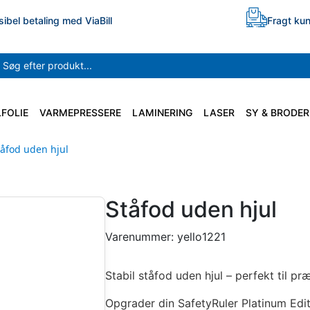
sibel betaling med ViaBill
Fragt kun
LFOLIE
VARMEPRESSERE
LAMINERING
LASER
SY & BRODER
tåfod uden hjul
Ståfod uden hjul
Varenummer:
yello1221
Stabil ståfod uden hjul – perfekt til p
Opgrader din SafetyRuler Platinum Edit