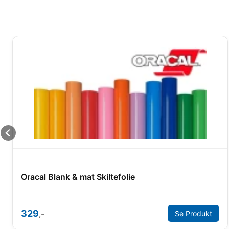
Oracal Blank & mat Skiltefolie
329
,-
Se Produkt