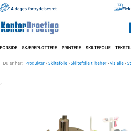
14 dages fortrydelsesret
Flek
FORSIDE
SKÆREPLOTTERE
PRINTERE
SKILTEFOLIE
TEKSTI
Du er her:
Produkter
›
Skiltefolie
›
Skiltefolie tilbehør
›
Vis alle
›
S