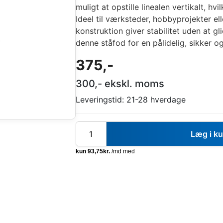
muligt at opstille linealen vertikalt, h
Ideel til værksteder, hobbyprojekter el
konstruktion giver stabilitet uden at g
denne ståfod for en pålidelig, sikker o
375
,-
300
,- ekskl. moms
Leveringstid:
21-28 hverdage
Læg i k