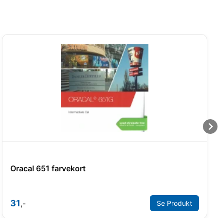
Oracal 651 farvekort
31
,-
Se Produkt