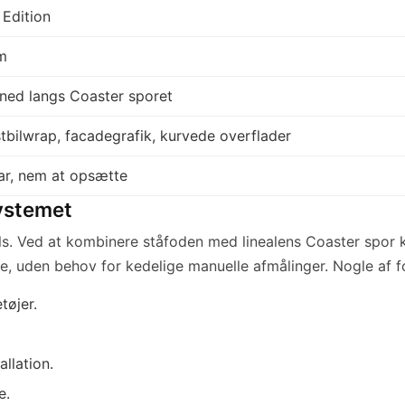
 Edition
um
ed langs Coaster sporet
stbilwrap, facadegrafik, kurvede overflader
bar, nem at opsætte
ystemet
ls. Ved at kombinere ståfoden med linealens Coaster spor 
t lige, uden behov for kedelige manuelle afmålinger. Nogle af
tøjer.
allation.
e.