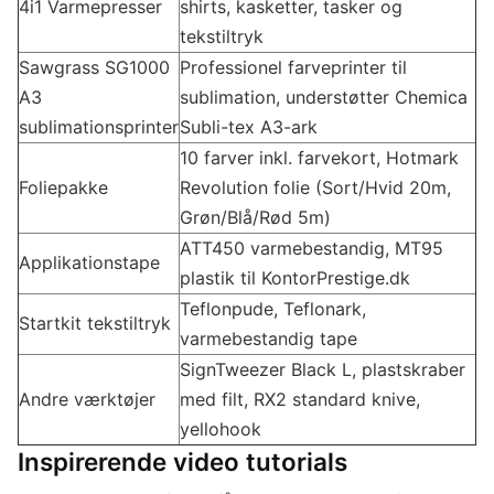
4i1 Varmepresser
shirts, kasketter, tasker og
tekstiltryk
Sawgrass SG1000
Professionel farveprinter til
A3
sublimation, understøtter Chemica
sublimationsprinter
Subli-tex A3-ark
10 farver inkl. farvekort, Hotmark
Foliepakke
Revolution folie (Sort/Hvid 20m,
Grøn/Blå/Rød 5m)
ATT450 varmebestandig, MT95
Applikationstape
plastik til KontorPrestige.dk
Teflonpude, Teflonark,
Startkit tekstiltryk
varmebestandig tape
SignTweezer Black L, plastskraber
Andre værktøjer
med filt, RX2 standard knive,
yellohook
Inspirerende video tutorials