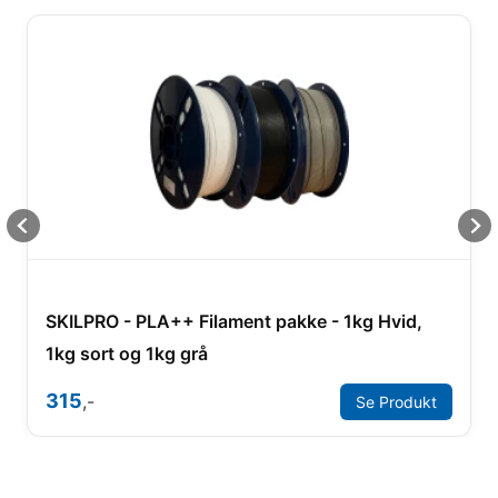
SKILPRO - PLA++ Filament pakke - 1kg Hvid,
1kg sort og 1kg grå
315
,-
Se Produkt