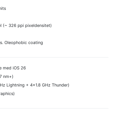
nits
l (~ 326 ppi pixeldensitet)
as. Oleophobic coating
le med iOS 26
(7 nm+)
Hz Lightning + 4x1.8 GHz Thunder)
aphics)