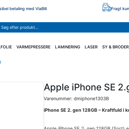
sibel betaling med ViaBill
Fragt kun
LFOLIE
VARMEPRESSERE
LAMINERING
LASER
SY & BRODER
B
Apple iPhone SE 2.
Varenummer:
dmiphone1303B
iPhone SE 2. gen 128GB – Kraftfuld i 
Apple iPhone SE 2. gen 128GB (Sort) er