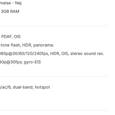
melse - Nej
. 3GB RAM
, PDAF, OIS
-tone flash, HDR, panorama.
080p@30/60/120/240fps, HDR, OIS, stereo sound rec.
1080p@30fps; gyro-EIS
/ac/6, dual-band, hotspot