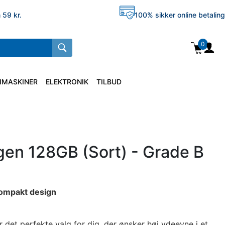
 59 kr.
100% sikker online betaling
0
IMASKINER
ELEKTRONIK
TILBUD
gen 128GB (Sort) - Grade B
kompakt design
 det perfekte valg for dig, der ønsker høj ydeevne i et